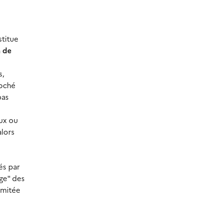
stitue
n de
s,
roché
pas
ux ou
alors
és par
age" des
limitée