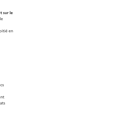
t sur le
le
oitié en
ics
ent
ats