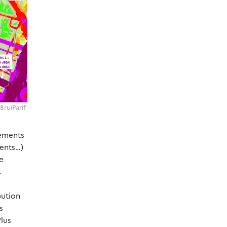
 BruiParif
nements
ments…)
e
.
bution
s
Plus