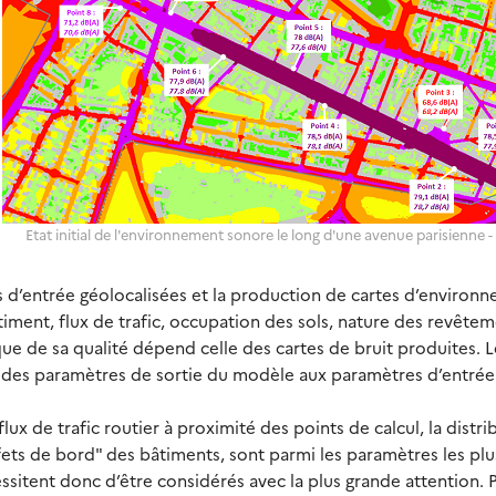
Etat initial de l'environnement sonore le long d'une avenue parisienne -
es d’entrée géolocalisées et la production de cartes d’environ
timent, flux de trafic, occupation des sols, nature des revête
que de sa qualité dépend celle des cartes de bruit produites. L
ité des paramètres de sortie du modèle aux paramètres d’entrée
lux de trafic routier à proximité des points de calcul, la distri
effets de bord" des bâtiments, sont parmi les paramètres les plu
essitent donc d’être considérés avec la plus grande attention. 