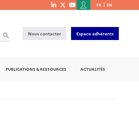
Menu
FR
EN
menu
du
social
compte
links
de
Nous contacter
Espace adhérents
l'utilisateur
PUBLICATIONS & RESSOURCES
ACTUALITÉS