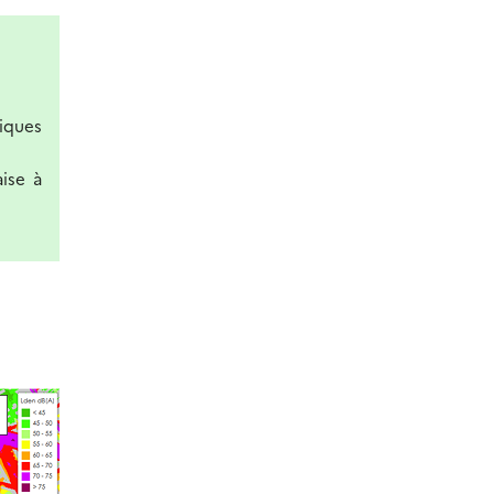
niques
ise à