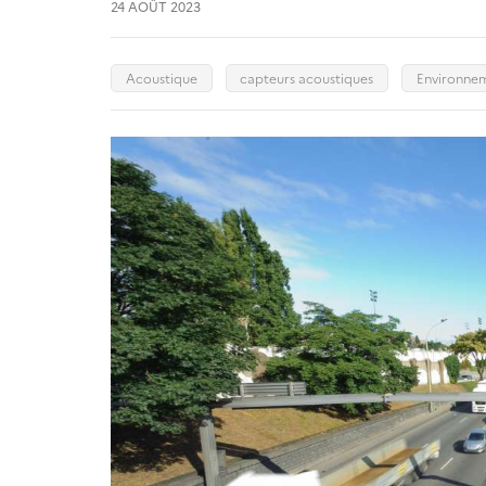
24 AOÛT 2023
Acoustique
capteurs acoustiques
Environne