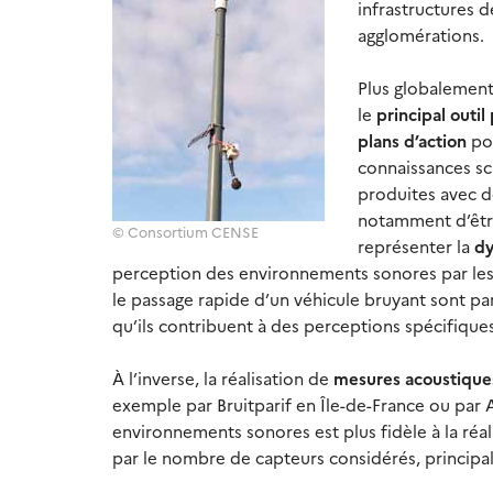
infrastructures d
agglomérations.
Plus globalement,
le
principal outil
plans d’action
pou
connaissances sc
produites avec de
notamment d’être
© Consortium CENSE
représenter la
dy
perception des environnements sonores par les 
le passage rapide d’un véhicule bruyant sont pa
qu’ils contribuent à des perceptions spécifiques
À l’inverse, la réalisation de
mesures acoustiqu
exemple par Bruitparif en Île-de-France ou par A
environnements sonores est plus fidèle à la réalit
par le nombre de capteurs considérés, princip