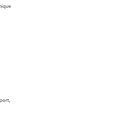
hique
port,