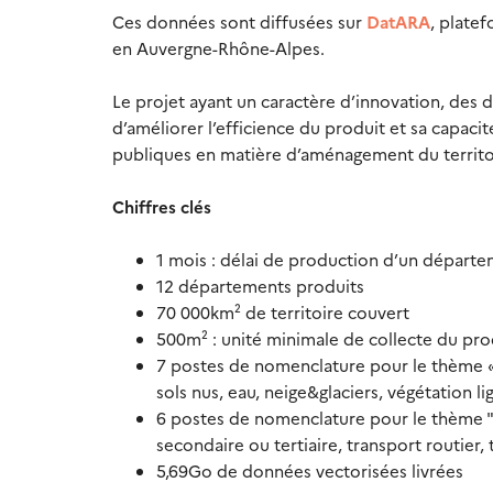
Ces données sont diffusées sur
DatARA
, plate
en Auvergne-Rhône-Alpes.
Le projet ayant un caractère d’innovation, de
d’améliorer l’efficience du produit et sa capac
publiques en matière d’aménagement du territo
Chiffres clés
1 mois : délai de production d’un départ
12 départements produits
70 000km² de territoire couvert
500m² : unité minimale de collecte du pro
7 postes de nomenclature pour le thème « 
sols nus, eau, neige&glaciers, végétation l
6 postes de nomenclature pour le thème "us
secondaire ou tertiaire, transport routier, 
5,69Go de données vectorisées livrées