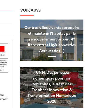
VOIR AUSSI
Centres‑villes vivants : produire
et maintenir l’habitat par le
renouvellement urbain. 4ᵉ
Rencontres Ligériennes des
Acteurs de (…)
JUNN, Des jumeaux
numériques pour nos
territoires, lauréat des
Trophées Innovation &
Transformation Numérique
2026