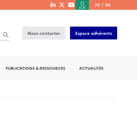
Menu
FR
EN
menu
du
social
compte
links
de
Nous contacter
Espace adhérents
l'utilisateur
PUBLICATIONS & RESSOURCES
ACTUALITÉS