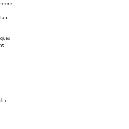
erture
elon
iques
nt
fin