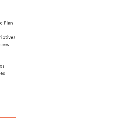
le Plan
riptives
ennes
des
ues