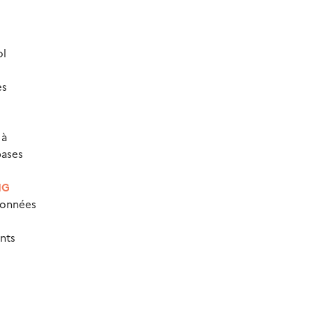
ol
es
 à
bases
IG
données
nts