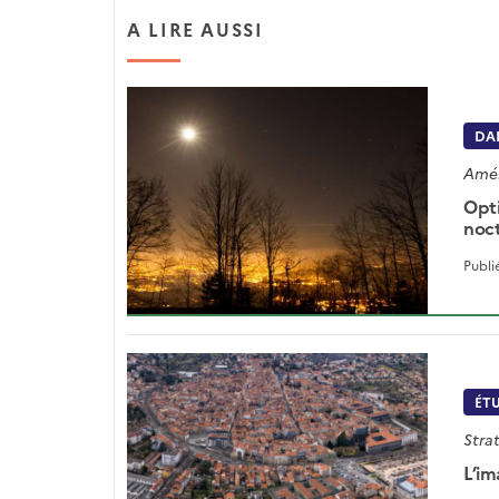
A LIRE AUSSI
DAN
Amén
Opti
noct
Publi
ÉT
Strat
L’im