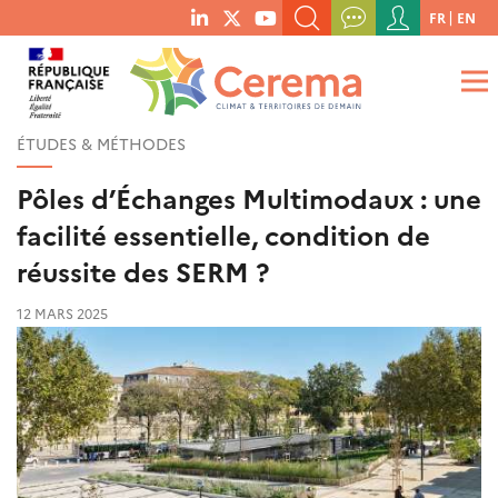
Menu
FR
EN
menu
du
RECHERCHER UN MOT-CLÉ, UNE PUBLICATION, ETC.
social
compte
links
de
QUE RECHERCHEZ-VOUS ?
OK
l'utilisateur
ÉTUDES & MÉTHODES
Pôles d’Échanges Multimodaux : une
facilité essentielle, condition de
réussite des SERM ?
12 MARS 2025