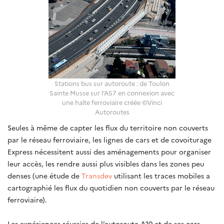
Stations bus sur autoroute : de Toulon
Sainte Musse sur l’A57 en connexion avec
une halte ferroviaire créée ©Vinci
Autoroutes
Seules à même de capter les flux du territoire non couverts
par le réseau ferroviaire, les lignes de cars et de covoiturage
Express nécessitent aussi des aménagements pour organiser
leur accès, les rendre aussi plus visibles dans les zones peu
denses (une étude de
Transdev
utilisant les traces mobiles a
cartographié les flux du quotidien non couverts par le réseau
ferroviaire).
Les expériences réussies de l’autoroute A10 et de ses cars