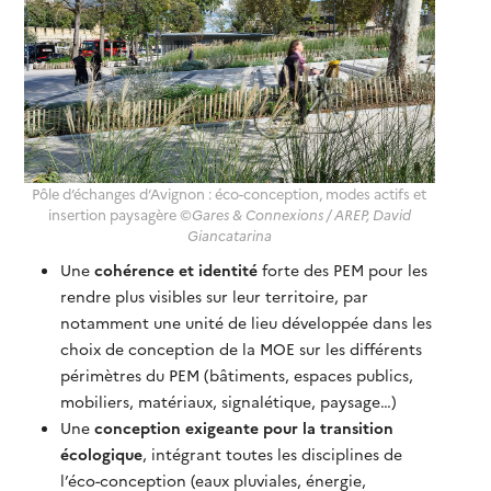
Pôle d’échanges d’Avignon : éco-conception, modes actifs et
insertion paysagère ©
Gares & Connexions / AREP, David
Giancatarina
Une
cohérence et identité
forte des PEM pour les
rendre plus visibles sur leur territoire, par
notamment une unité de lieu développée dans les
choix de conception de la MOE sur les différents
périmètres du PEM (bâtiments, espaces publics,
mobiliers, matériaux, signalétique, paysage…)
Une
conception exigeante pour la transition
écologique
, intégrant toutes les disciplines de
l’éco-conception (eaux pluviales, énergie,