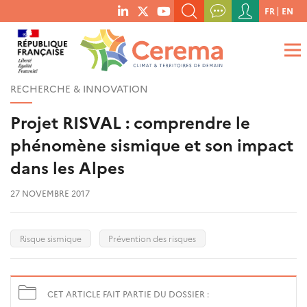
Menu
FR
EN
menu
du
RECHERCHER UN MOT-CLÉ, UNE PUBLICATION, ETC.
social
compte
links
de
QUE RECHERCHEZ-VOUS ?
OK
l'utilisateur
RECHERCHE & INNOVATION
Projet RISVAL : comprendre le
phénomène sismique et son impact
dans les Alpes
27 NOVEMBRE 2017
Risque sismique
Prévention des risques
CET ARTICLE FAIT PARTIE DU DOSSIER :