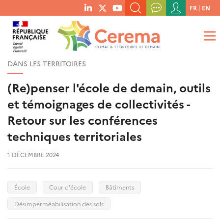
Menu
FR
EN
menu
du
RECHERCHER UN MOT-CLÉ, UNE PUBLICATION, ETC.
social
compte
links
de
QUE RECHERCHEZ-VOUS ?
OK
l'utilisateur
DANS LES TERRITOIRES
(Re)penser l'école de demain, outils
et témoignages de collectivités -
Retour sur les conférences
techniques territoriales
1 DÉCEMBRE 2024
École
Cour d'école
Bâtiments
Désimperméabilisation des sols