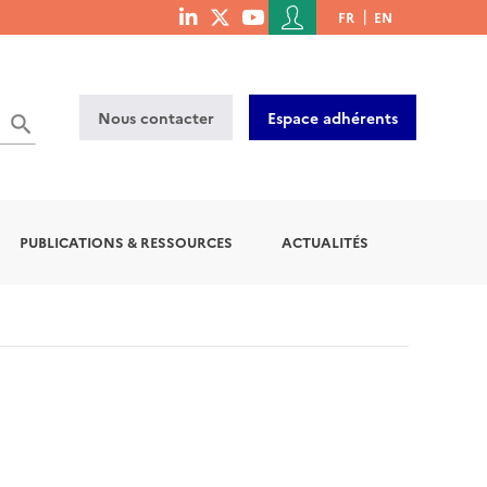
Menu
FR
EN
menu
du
social
compte
links
de
Nous contacter
Espace adhérents
l'utilisateur
PUBLICATIONS & RESSOURCES
ACTUALITÉS