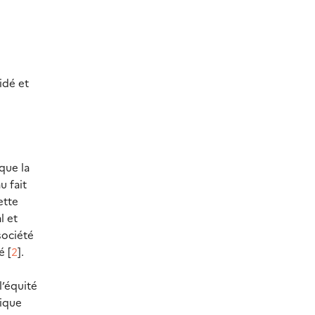
idé et
 que la
u fait
ette
l et
 société
é [
2
].
l’équité
tique