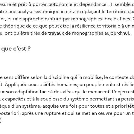
mesure et prêt-à-porter, autonomie et dépendance… Il semble 
tre une analyse systémique « méta » replaçant le territoire da
et une approche « infra » par monographies locales fines. C
e théorique de ce que peut être la résilience territoriale à un 
ui ont pu être tirés de travaux de monographies aujourd’hui.
e que c’est ?
 sens diffère selon la discipline qui la mobilise, le contexte d
sert. Appliquée aux sociétés humaines, un peuplement est résilien
our son adaptation face à des aléas qui le menacent. L’enjeu es
x capacités et à la souplesse du système permettant sa persis
sèque d’un système, acquise une fois pour toutes et a priori (é
a posteriori, après une rupture et qui se met en œuvre pour un
).