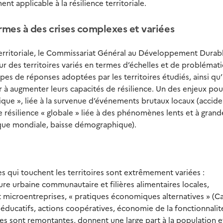
t applicable à la résilience territoriale.
rmes à des crises complexes et variées
 territoriale, le Commissariat Général au Développement Durabl
ur des territoires variés en termes d’échelles et de problémat
ypes de réponses adoptées par les territoires étudiés, ainsi qu
à augmenter leurs capacités de résilience. Un des enjeux pou
ynique », liée à la survenue d’événements brutaux locaux (accide
ne résilience « globale » liée à des phénomènes lents et à grand
que mondiale, baisse démographique).
s qui touchent les territoires sont extrêmement variées :
re urbaine communautaire et filières alimentaires locales,
et microentreprises, « pratiques économiques alternatives » (Ca
s éducatifs, actions coopératives, économie de la fonctionnalité
es sont remontantes, donnent une large part à la population e