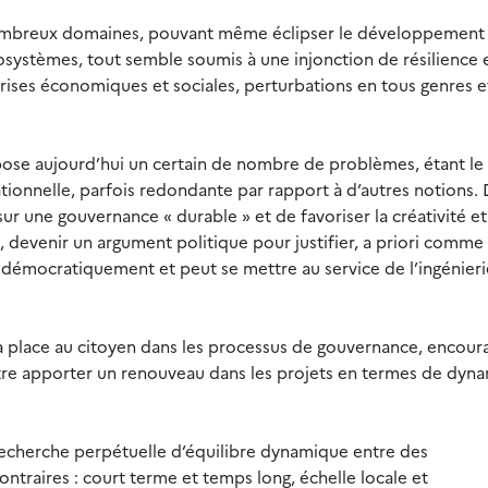
e nombreux domaines, pouvant même éclipser le développement
écosystèmes, tout semble soumis à une injonction de résilience 
crises économiques et sociales, perturbations en tous genres e
es pose aujourd’hui un certain de nombre de problèmes, étant le
tionnelle, parfois redondante par rapport à d’autres notions.
ur une gouvernance « durable » et de favoriser la créativité et
as, devenir un argument politique pour justifier, a priori comme
 démocratiquement et peut se mettre au service de l’ingénieri
a place au citoyen dans les processus de gouvernance, encour
itre apporter un renouveau dans les projets en termes de dyn
recherche perpétuelle d’équilibre dynamique entre des
ntraires : court terme et temps long, échelle locale et