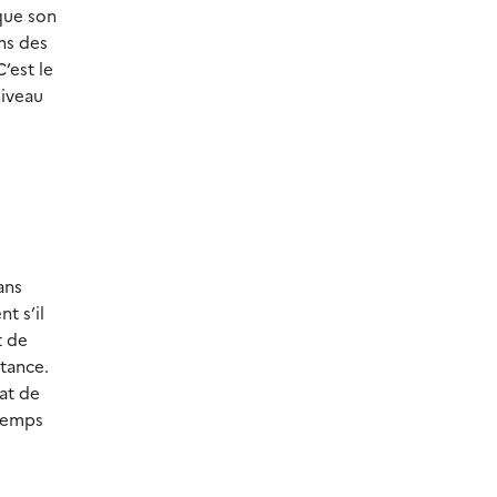
que son
ns des
’est le
niveau
ans
t s’il
t de
tance.
tat de
 temps