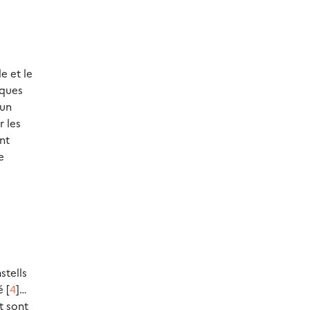
e et le
iques
’un
r les
nt
e
stells
 [
4
]…
t sont