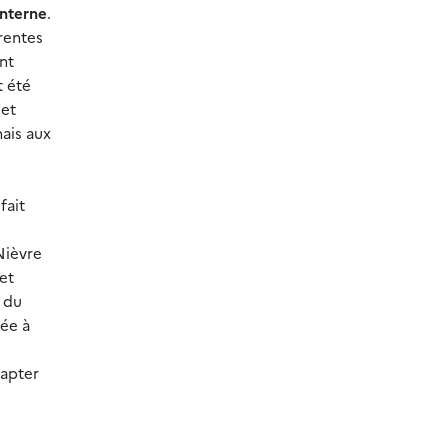
interne
.
érentes
nt
t été
 et
nais aux
fait
Nièvre
et
e du
ée à
dapter