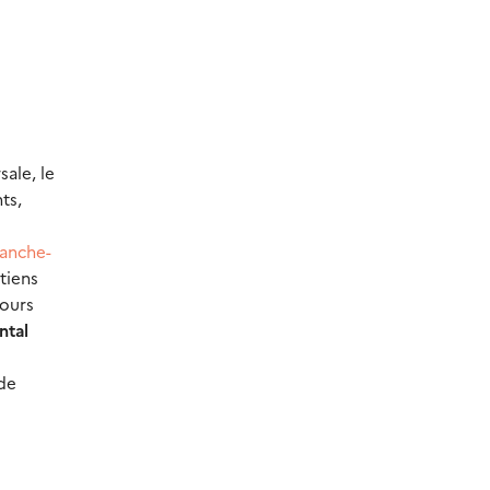
ale, le
ts,
ranche-
tiens
cours
ntal
 de