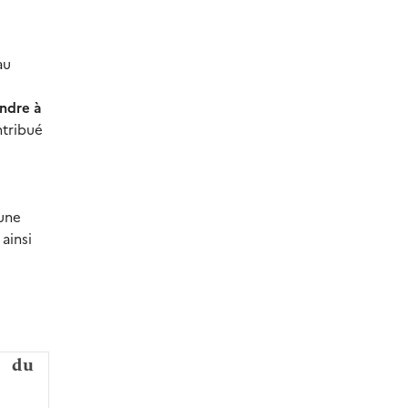
au
ndre à
ntribué
’une
ainsi
e du