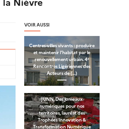
 la Nièvre
VOIR AUSSI
Centres‑villes vivants : produire
et maintenir l’habitat par le
renouvellement urbain. 4ᵉ
Rencontres Ligériennes des
Acteurs de (…)
JUNN, Des jumeaux
numériques pour nos
territoires, lauréat des
Trophées Innovation &
Transformation Numérique