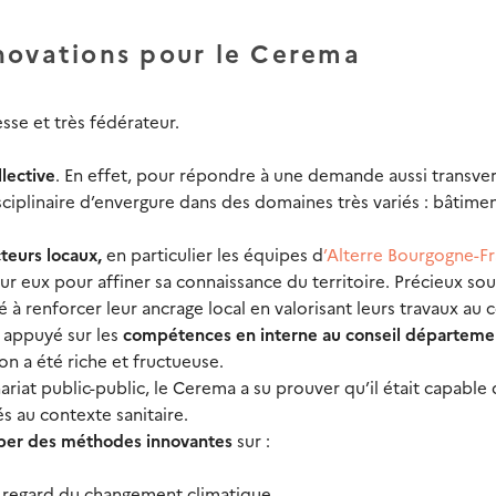
novations pour le Cerema
sse et très fédérateur.
lective
. En effet, pour répondre à une demande aussi transvers
ciplinaire d’envergure dans des domaines très variés : bâtimen
teurs locaux,
en particulier les équipes d
’Alterre Bourgogne-F
sur eux pour affiner sa connaissance du territoire. Précieux sou
 à renforcer leur ancrage local en valorisant leurs travaux au 
 appuyé sur les
compétences en interne au conseil départeme
ion a été riche et fructueuse.
ariat public-public, le Cerema a su prouver qu’il était capable
és au contexte sanitaire.
per
des méthodes innovantes
sur :
au regard du changement climatique