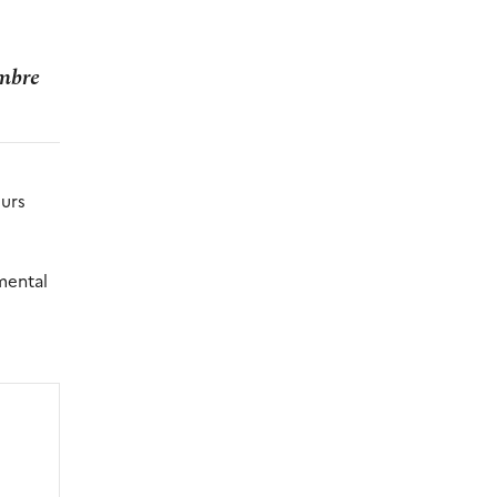
embre
urs
mental