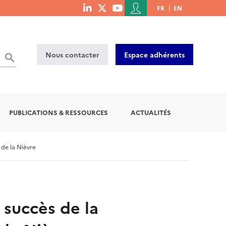
Menu
FR
EN
menu
du
social
compte
links
de
Nous contacter
Espace adhérents
l'utilisateur
PUBLICATIONS & RESSOURCES
ACTUALITÉS
de la Nièvre
 succès de la