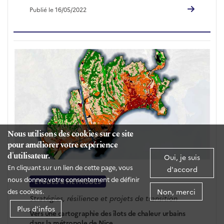
Publié le 16/05/2022
Nous utilisons des cookies sur ce site
pour améliorer votre expérience
d'utilisateur.
Oui, je suis
En cliquant sur un lien de cette page, vous
d'accord
nous donnez votre consentement de définir
ÉTUDES & MÉTHODES
Non, merci
des cookies.
Stratégies, résilience et projets de transition
Plus d'infos
Vers une cartographie des îlots de chaleur urbains
dans la métropole de Nice