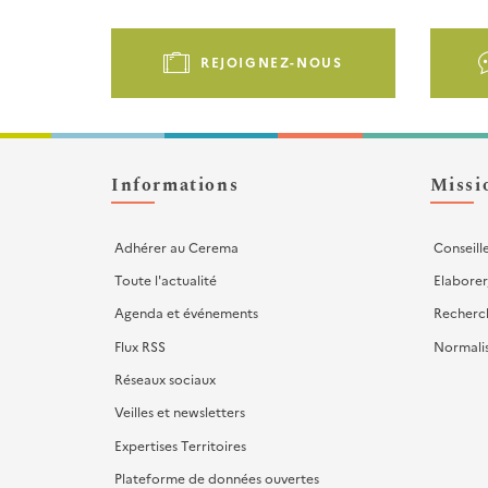
Pied
de
REJOIGNEZ-NOUS
page
-
Liens
d'actions
Informations
Missi
Adhérer au Cerema
Conseill
Toute l'actualité
Elaborer
Agenda et événements
Recherc
Flux RSS
Normali
Réseaux sociaux
Veilles et newsletters
Expertises Territoires
Plateforme de données ouvertes