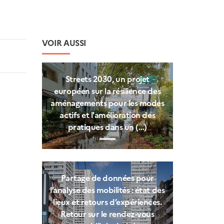
VOIR AUSSI
Streets 2030, un projet
européen sur la résilience des
aménagements pour les modes
actifs et l'amélioration des
pratiques dans un (…)
Partage de données pour
l’analyse des mobilités : état des
lieux et retours d’expériences.
Retour sur le rendez-vous