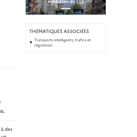
mobilités du (…)
THÉMATIQUES ASSOCIÉES
Transports intelligents, trafics et
régulation
e
ue.
 à des
 un