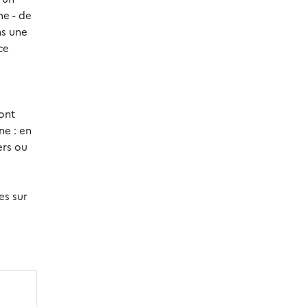
me - de
ns une
ce
sont
ne : en
ers ou
es sur