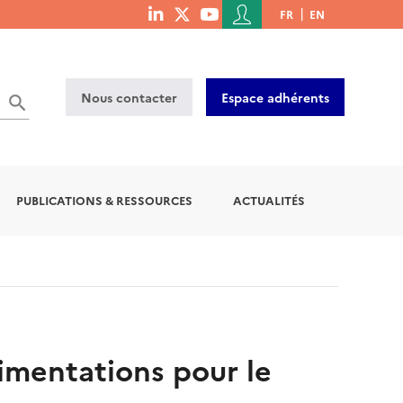
Menu
FR
EN
menu
du
social
compte
links
de
Nous contacter
Espace adhérents
l'utilisateur
PUBLICATIONS & RESSOURCES
ACTUALITÉS
imentations pour le