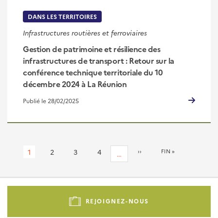
DANS LES TERRITOIRES
Infrastructures routières et ferroviaires
Gestion de patrimoine et résilience des
infrastructures de transport : Retour sur la
conférence technique territoriale du 10
décembre 2024 à La Réunion
Publié le 28/02/2025
Pagination
Page
1
Page
2
Page
3
Page
4
PAGE
››
DERNIÈRE
FIN »
…
SUIVANTE
PAGE
courante
Pied
de
REJOIGNEZ-NOUS
page