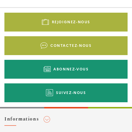
Pied
de
REJOIGNEZ-NOUS
page
-
Liens
CONTACTEZ-NOUS
d'actions
ABONNEZ-VOUS
SUIVEZ-NOUS
Informations