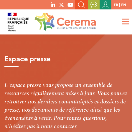
Menu
FR
EN
menu
du
RECHERCHER UN MOT-CLÉ, UNE PUBLICATION, ETC.
social
compte
links
de
QUE RECHERCHEZ-VOUS ?
OK
l'utilisateur
Espace presse
L'espace presse vous propose un ensemble de
ressources régulièrement mises à jour. Vous pouvez
retrouver nos derniers communiqués et dossiers de
presse, nos documents de référence ainsi que les
événements à venir. Pour toutes questions,
n'hésitez pas à nous contacter.