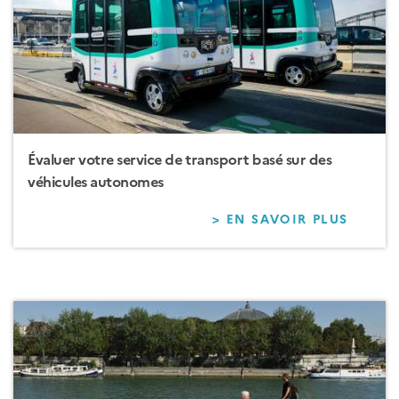
L’AIDE
DE
VÉHIC
AUTO
Évaluer votre service de transport basé sur des
véhicules autonomes
> EN SAVOIR PLUS
SUR
ÉVALU
VOTRE
SERVI
DE
TRANS
BASÉ
SUR
DES
VÉHIC
AUTO