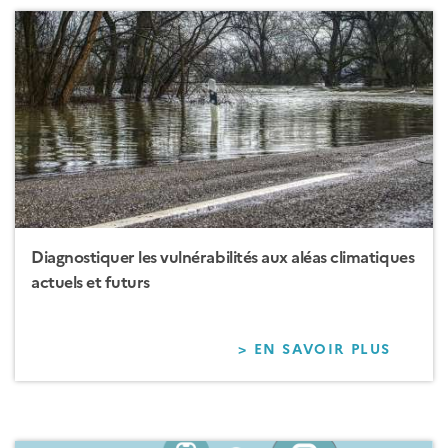
TERRI
ENERG
CLIMA
Diagnostiquer les vulnérabilités aux aléas climatiques
actuels et futurs
> EN SAVOIR PLUS
SUR
DIAGN
LES
VULNÉ
AUX
ALÉAS