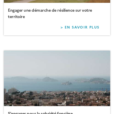
Engager une démarche de résilience sur votre
territoire
> EN SAVOIR PLUS
SUR
ENGA
UNE
DÉMA
DE
RÉSIL
SUR
VOTRE
TERRI
S'engager pour la sobriété foncière