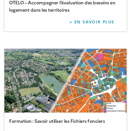
OTELO – Accompagner l’évaluation des besoins en
logement dans les territoires
> EN SAVOIR PLUS
SUR
OTELO
–
ACCO
L’ÉVA
DES
BESOI
EN
LOGE
DANS
LES
TERRI
Formation : Savoir utiliser les Fichiers fonciers