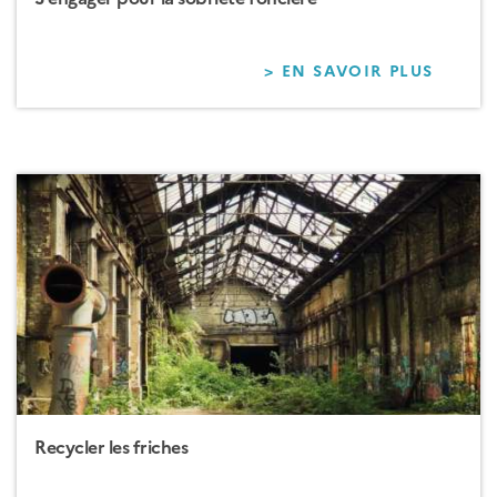
> EN SAVOIR PLUS
SUR
S'ENG
POUR
LA
SOBRI
FONCI
Recycler les friches