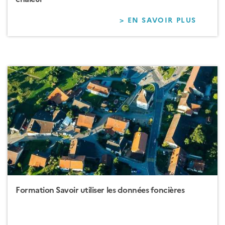
> EN SAVOIR PLUS
SUR
FORM
SURCH
EN
VILLES
ET
VILLA
:
ADAPT
VOTRE
TERRI
ET
VOS
QUART
FACE
AUX
VAGUE
DE
CHALE
Formation Savoir utiliser les données foncières