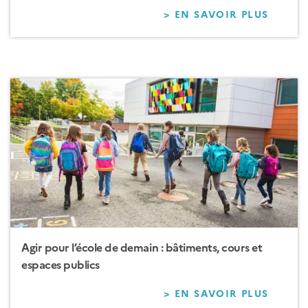
> EN SAVOIR PLUS
SUR
RECYC
LES
FRICH
Agir pour l’école de demain : bâtiments, cours et
espaces publics
> EN SAVOIR PLUS
SUR
AGIR