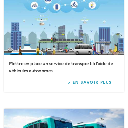
MOBIL
SERVIC
POUR
FACILI
LES
DÉPLA
SUR
VOTRE
TERRI
Mettre en place un service de transport à l’aide de
véhicules autonomes
> EN SAVOIR PLUS
SUR
METTR
EN
PLACE
UN
SERVI
DE
TRANS
À