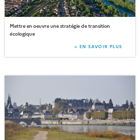
Mettre en oeuvre une stratégie de transition
écologique
> EN SAVOIR PLUS
SUR
METTR
EN
OEUVR
UNE
STRAT
DE
TRANS
ÉCOLO