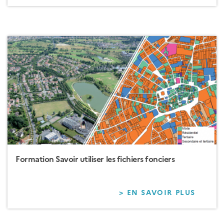
SAVOI
UTILIS
DV3F
Formation Savoir utiliser les fichiers fonciers
> EN SAVOIR PLUS
SUR
FORM
SAVOI
UTILIS