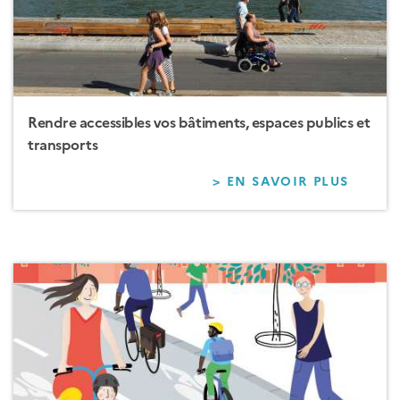
Rendre accessibles vos bâtiments, espaces publics et
transports
> EN SAVOIR PLUS
SUR
RENDR
ACCES
VOS
BÂTIM
ESPAC
PUBLI
ET
TRANS