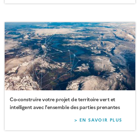
POUR
L’ÉCO
DE
DEMA
:
BÂTIM
COURS
ET
ESPAC
PUBLI
Co-construire votre projet de territoire vert et
intelligent avec l'ensemble des parties prenantes
> EN SAVOIR PLUS
SUR
CO-
CONST
VOTRE