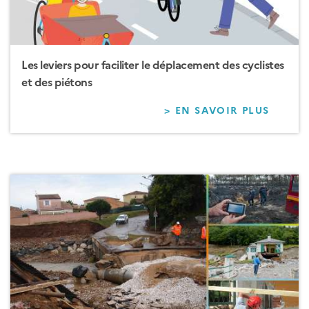
Les leviers pour faciliter le déplacement des cyclistes
et des piétons
> EN SAVOIR PLUS
SUR
LES
LEVIE
POUR
FACILI
LE
DÉPLA
DES
CYCLI
ET
DES
PIÉTO