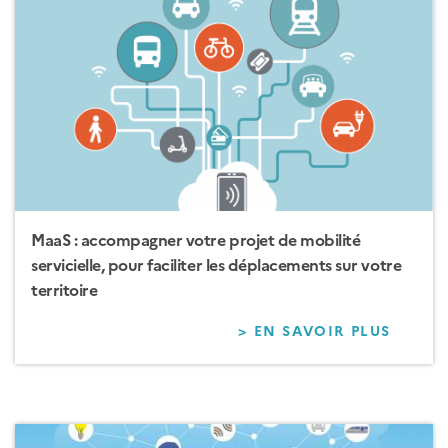
CLIMA
ACTUE
ET
FUTUR
MaaS : accompagner votre projet de mobilité
servicielle, pour faciliter les déplacements sur votre
territoire
> EN SAVOIR PLUS
SUR
MAAS
:
ACCO
VOTRE
PROJE
DE