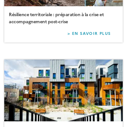
Résilience territoriale : préparation à la crise et
accompagnement post-crise
> EN SAVOIR PLUS
SUR
RÉSIL
TERRI
:
PRÉPA
À
LA
CRISE
ET
ACCO
POST-
CRISE