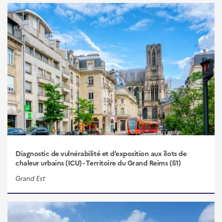
POUR
METTR
EN
OEUVR
VOTRE
PROJE
DE
TERRI
Diagnostic de vulnérabilité et d’exposition aux îlots de
chaleur urbains (ICU) - Territoire du Grand Reims (51)
Grand Est