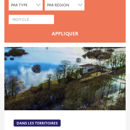
CHERCHER
CHERCHER
PAR TYPE
PAR RÉGION
PAR
PAR
TYPE
RÉGION
MOTS-CLÉS
APPLIQUER
DANS LES TERRITOIRES