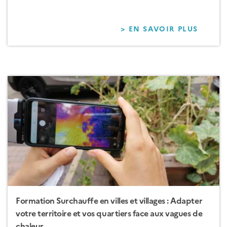
> EN SAVOIR PLUS
SUR
FORM
:
SAVOI
UTILIS
LES
FICHI
FONCI
Formation Surchauffe en villes et villages : Adapter
votre territoire et vos quartiers face aux vagues de
chaleur