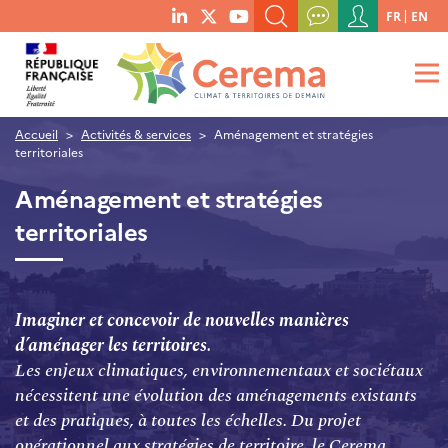
Menu
FR
EN
menu
du
RECHERCHER UN MOT-CLÉ, UNE PUBLICATION, ETC.
social
compte
links
de
QUE RECHERCHEZ-VOUS ?
OK
l'utilisateur
Accueil
Activités & services
Aménagement et stratégies
territoriales
Aménagement et stratégies
territoriales
Imaginer et concevoir de nouvelles manières
d’aménager les territoires.
Les enjeux climatiques, environnementaux et sociétaux
nécessitent une évolution des aménagements existants
et des pratiques, à toutes les échelles. Du projet
opérationnel aux stratégies de territoire, le Cerema