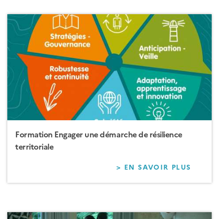
LES
FICHI
FONCI
Formation Engager une démarche de résilience
territoriale
> EN SAVOIR PLUS
SUR
FORM
ENGA
UNE
DÉMA
DE