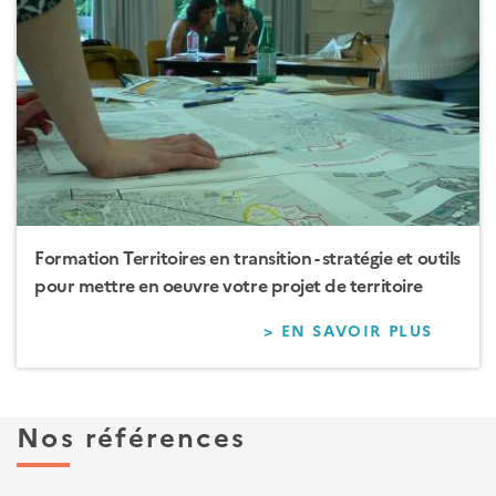
RÉSIL
TERRI
Formation Territoires en transition - stratégie et outils
pour mettre en oeuvre votre projet de territoire
> EN SAVOIR PLUS
SUR
FORM
TERRI
EN
TRANS
Nos références
-
STRAT
ET
OUTIL