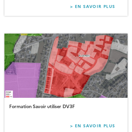
> EN SAVOIR PLUS
SUR
FORM
SAVOI
UTILIS
LES
DONN
FONCI
Formation Savoir utiliser DV3F
> EN SAVOIR PLUS
SUR
FORM