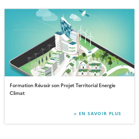
PROJE
DE
TERRI
VERT
ET
INTEL
AVEC
L'ENS
DES
PARTI
PRENA
Formation Réussir son Projet Territorial Energie
Climat
> EN SAVOIR PLUS
SUR
FORM
RÉUSS
SON
PROJE