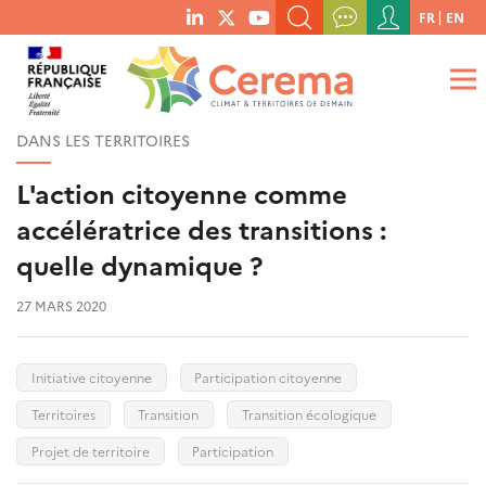
Menu
FR
EN
menu
du
RECHERCHER UN MOT-CLÉ, UNE PUBLICATION, ETC.
social
compte
links
de
QUE RECHERCHEZ-VOUS ?
OK
l'utilisateur
DANS LES TERRITOIRES
L'action citoyenne comme
accélératrice des transitions :
quelle dynamique ?
27 MARS 2020
Initiative citoyenne
Participation citoyenne
Territoires
Transition
Transition écologique
Projet de territoire
Participation