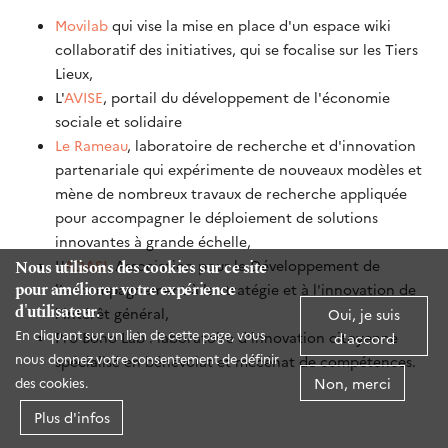
Movilab
qui vise la mise en place d'un espace wiki
collaboratif des initiatives, qui se focalise sur les Tiers
Lieux,
L'
AVISE
, portail du développement de l'économie
sociale et solidaire
Le Rameau
, laboratoire de recherche et d'innovation
partenariale qui expérimente de nouveaux modèles et
mène de nombreux travaux de recherche appliquée
pour accompagner le déploiement de solutions
innovantes à grande échelle,
L'
ADASI
, Association pour le Développement de
Nous utilisons des cookies sur ce site
pour améliorer votre expérience
l'accompagnement à la stratégie et à l'innovation de
d'utilisateur.
l'intérêt général,
Oui, je suis
En cliquant sur un lien de cette page, vous
Pro Bono Lab : laboratoire d’innovation citoyenne
d'accord
nous donnez votre consentement de définir
spécialisé en bénévolat et mécénat de compétences.
Non, merci
des cookies.
Plus d'infos