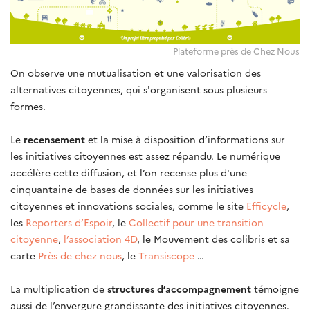
Plateforme près de Chez Nous
On observe une mutualisation et une valorisation des
alternatives citoyennes, qui s'organisent sous plusieurs
formes.
Le
recensement
et la mise à disposition d’informations sur
les initiatives citoyennes est assez répandu. Le numérique
accélère cette diffusion, et l’on recense plus d'une
cinquantaine de bases de données sur les initiatives
citoyennes et innovations sociales, comme le site
Efficycle
,
les
Reporters d’Espoir
, le
Collectif pour une transition
citoyenne
,
l’association 4D
, le Mouvement des colibris et sa
carte
Près de chez nous
, le
Transiscope
…
La multiplication de
structures d’accompagnement
témoigne
aussi de l’envergure grandissante des initiatives citoyennes.