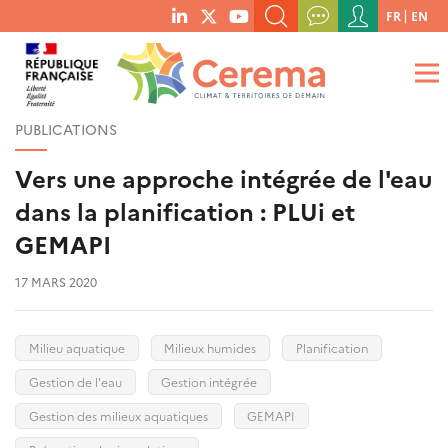
Menu
FR
EN
menu
du
RECHERCHER UN MOT-CLÉ, UNE PUBLICATION, ETC.
social
compte
links
de
QUE RECHERCHEZ-VOUS ?
OK
l'utilisateur
PUBLICATIONS
Vers une approche intégrée de l'eau
dans la planification : PLUi et
GEMAPI
17 MARS 2020
Milieu aquatique
Milieux humides
Planification
Gestion de l'eau
Gestion intégrée
Gestion des milieux aquatiques
GEMAPI