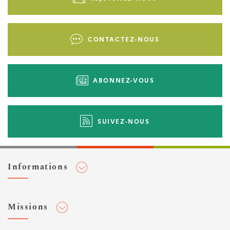
page
-
Liens
CONTACTEZ-NOUS
d'actions
ABONNEZ-VOUS
SUIVEZ-NOUS
Informations
Adhérer au Cerema
Missions
Toute l'actualité