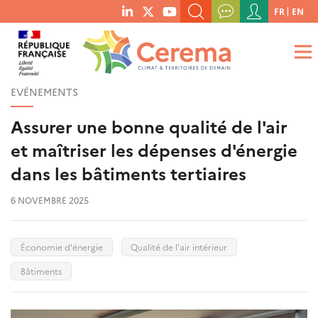
Menu
FR
EN
menu
du
RECHERCHER UN MOT-CLÉ, UNE PUBLICATION, ETC.
social
compte
links
de
QUE RECHERCHEZ-VOUS ?
OK
l'utilisateur
EVÉNEMENTS
Assurer une bonne qualité de l'air
et maîtriser les dépenses d'énergie
dans les bâtiments tertiaires
6 NOVEMBRE 2025
Économie d'énergie
Qualité de l'air intérieur
Bâtiments