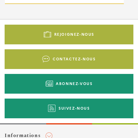
Pied
de
REJOIGNEZ-NOUS
page
-
Liens
CONTACTEZ-NOUS
d'actions
ABONNEZ-VOUS
SUIVEZ-NOUS
Informations