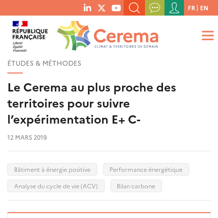
Menu
FR
EN
menu
du
RECHERCHER UN MOT-CLÉ, UNE PUBLICATION, ETC.
social
compte
links
de
QUE RECHERCHEZ-VOUS ?
OK
l'utilisateur
ÉTUDES & MÉTHODES
Le Cerema au plus proche des
territoires pour suivre
l’expérimentation E+ C-
12 MARS 2019
Bâtiment à énergie positive
Performance énergétique
Analyse du cycle de vie (ACV)
Bilan carbone