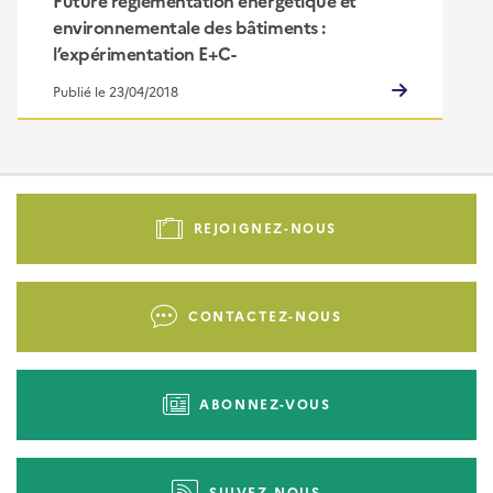
Future réglementation énergétique et
environnementale des bâtiments :
l’expérimentation E+C-
Publié le 23/04/2018
Pied
de
REJOIGNEZ-NOUS
page
-
Liens
CONTACTEZ-NOUS
d'actions
ABONNEZ-VOUS
SUIVEZ-NOUS