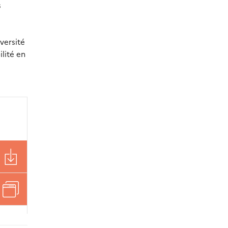
s
versité
lité en