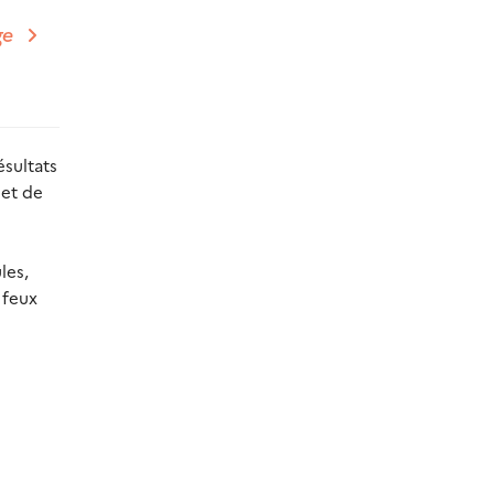
ge
ésultats
 et de
les,
 feux