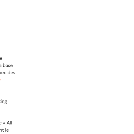
le
 à base
avec des
e
ting
 « All
nt le