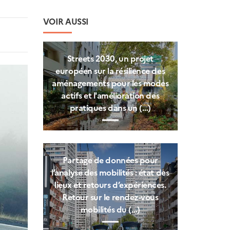
VOIR AUSSI
Streets 2030, un projet
européen sur la résilience des
aménagements pour les modes
actifs et l'amélioration des
pratiques dans un (…)
Partage de données pour
l’analyse des mobilités : état des
lieux et retours d’expériences.
Retour sur le rendez-vous
mobilités du (…)