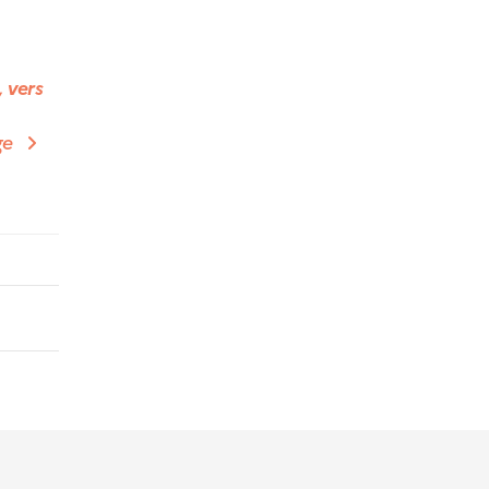
, vers
ge