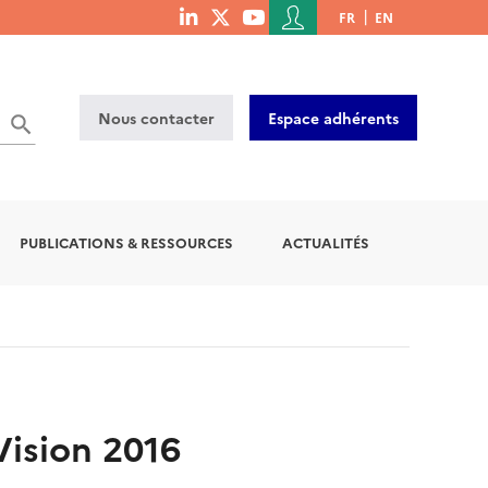
Menu
FR
EN
menu
du
social
compte
links
de
Nous contacter
Espace adhérents
l'utilisateur
PUBLICATIONS & RESSOURCES
ACTUALITÉS
Vision 2016