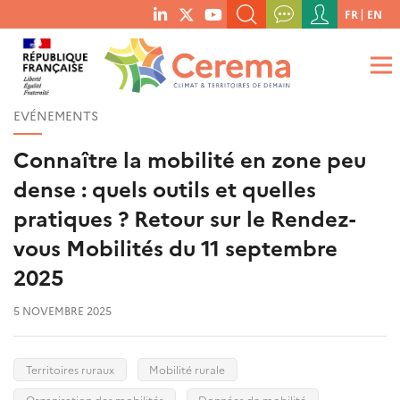
Menu
FR
EN
menu
du
RECHERCHER UN MOT-CLÉ, UNE PUBLICATION, ETC.
social
compte
links
de
QUE RECHERCHEZ-VOUS ?
OK
l'utilisateur
EVÉNEMENTS
Connaître la mobilité en zone peu
dense : quels outils et quelles
pratiques ? Retour sur le Rendez-
vous Mobilités du 11 septembre
2025
5 NOVEMBRE 2025
Territoires ruraux
Mobilité rurale
Organisation des mobilités
Données de mobilité