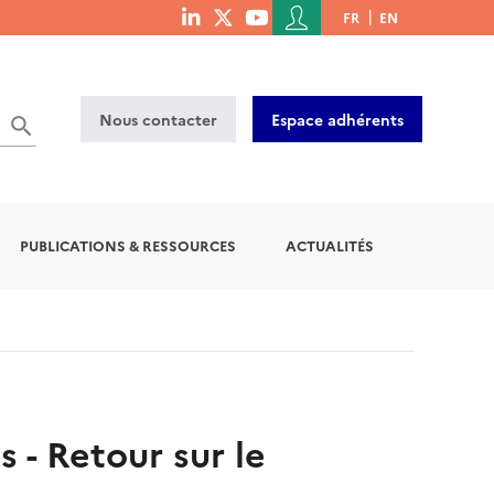
Menu
FR
EN
menu
du
social
compte
links
de
Nous contacter
Espace adhérents
l'utilisateur
PUBLICATIONS & RESSOURCES
ACTUALITÉS
 - Retour sur le