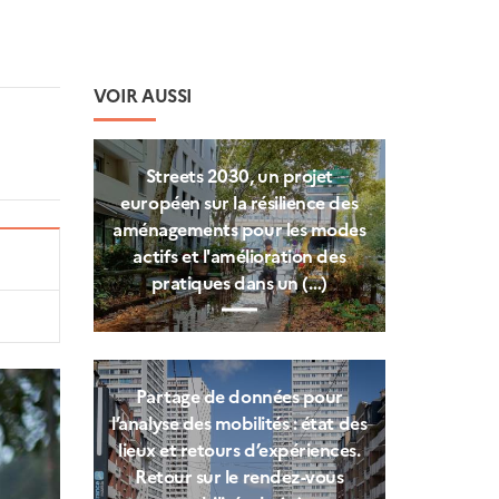
VOIR AUSSI
Streets 2030, un projet
européen sur la résilience des
aménagements pour les modes
actifs et l'amélioration des
pratiques dans un (…)
Partage de données pour
l’analyse des mobilités : état des
lieux et retours d’expériences.
Retour sur le rendez-vous