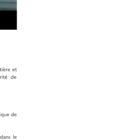
tière et
rité de
hique de
 dans le