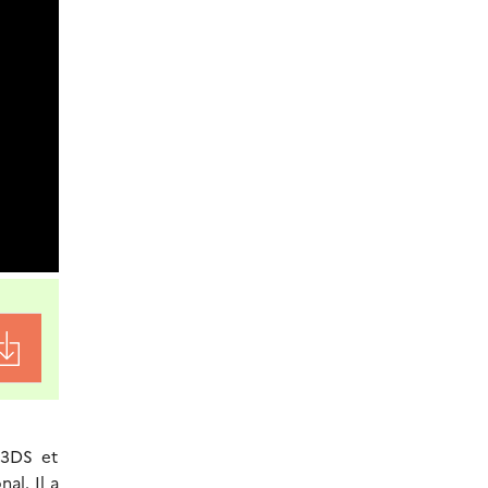
 3DS et
al. Il a