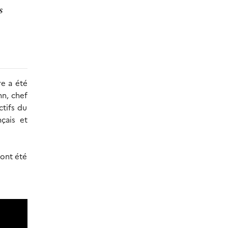
s
re a été
nn, chef
ctifs du
nçais et
 ont été