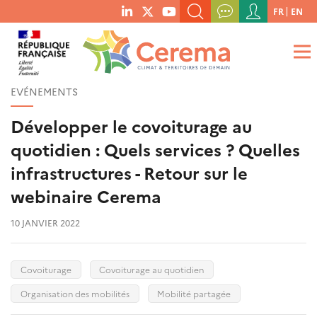
Menu
FR
EN
menu
du
RECHERCHER UN MOT-CLÉ, UNE PUBLICATION, ETC.
social
compte
links
de
QUE RECHERCHEZ-VOUS ?
OK
l'utilisateur
EVÉNEMENTS
Développer le covoiturage au
quotidien : Quels services ? Quelles
infrastructures - Retour sur le
webinaire Cerema
10 JANVIER 2022
Covoiturage
Covoiturage au quotidien
Organisation des mobilités
Mobilité partagée