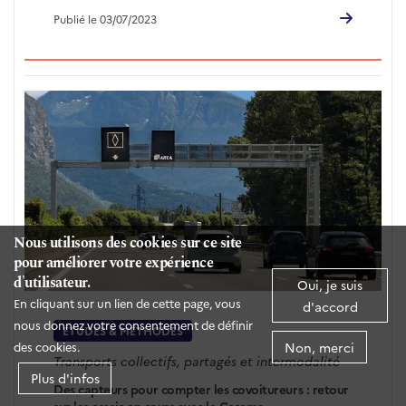
Publié le 03/07/2023
Nous utilisons des cookies sur ce site
pour améliorer votre expérience
d'utilisateur.
Oui, je suis
En cliquant sur un lien de cette page, vous
d'accord
nous donnez votre consentement de définir
ÉTUDES & MÉTHODES
Non, merci
des cookies.
Transports collectifs, partagés et intermodalité
Plus d'infos
Des capteurs pour compter les covoitureurs : retour
sur les essais en cours avec le Cerema