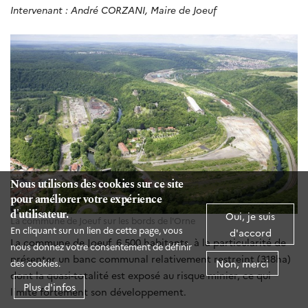
Intervenant : André CORZANI, Maire de Joeuf
Nous utilisons des cookies sur ce site
pour améliorer votre expérience
d'utilisateur.
Oui, je suis
La commune de Joeuf sur les bords de l'Orne
En cliquant sur un lien de cette page, vous
d'accord
La commune de Joeuf, 6 500 habitants, à la particularité de
nous donnez votre consentement de définir
présenter un banc communal relativement restreint (318ha)
Non, merci
des cookies.
dont la quasi-totalité est exposé au risque minier, ce qui
Plus d'infos
limite fortement son développement.