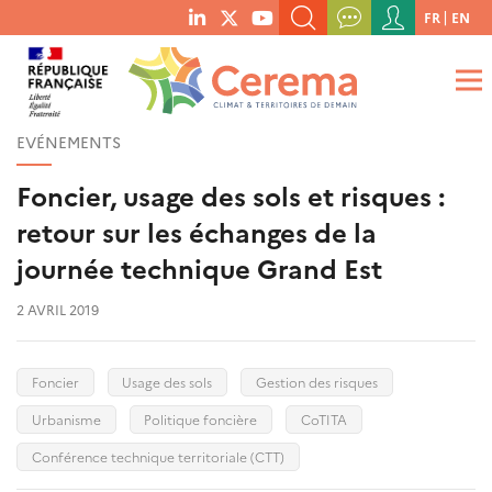
Menu
FR
EN
menu
du
RECHERCHER UN MOT-CLÉ, UNE PUBLICATION, ETC.
social
compte
links
de
QUE RECHERCHEZ-VOUS ?
OK
l'utilisateur
EVÉNEMENTS
Foncier, usage des sols et risques :
retour sur les échanges de la
journée technique Grand Est
2 AVRIL 2019
Foncier
Usage des sols
Gestion des risques
Urbanisme
Politique foncière
CoTITA
Conférence technique territoriale (CTT)