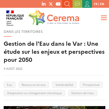
Menu
FR
EN
menu
du
RECHERCHER UN MOT-CLÉ, UNE PUBLICATION, ETC.
social
compte
links
de
QUE RECHERCHEZ-VOUS ?
OK
l'utilisateur
DANS LES TERRITOIRES
Gestion de l'Eau dans le Var : Une
étude sur les enjeux et perspectives
pour 2050
4 AOÛT 2025
Eau
Ressource en eau
Vulnérabilité
Prospective
Adaptation au changement climatique
Gestion de l'eau