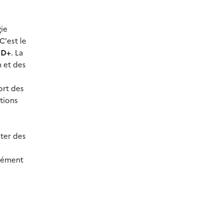
gie
C'est le
UD+
. La
n et des
ort des
ations
iter des
isément