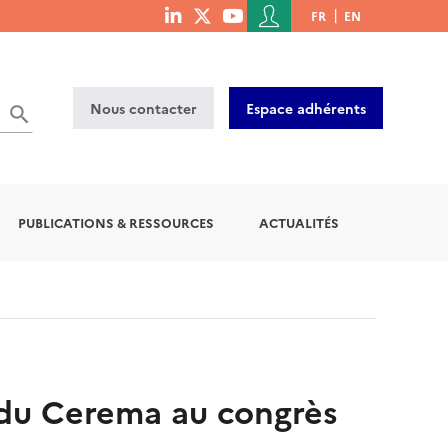
Menu
FR
EN
menu
du
social
compte
links
de
Nous contacter
Espace adhérents
l'utilisateur
PUBLICATIONS & RESSOURCES
ACTUALITÉS
s du Cerema au congrès