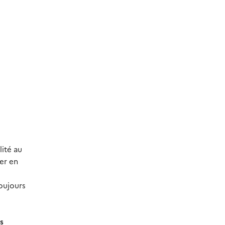
lité au
er en
oujours
s