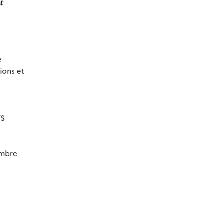
t
e
ions et
TS
ombre