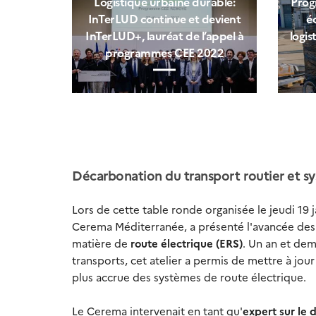
Logistique urbaine durable:
Prog
InTerLUD continue et devient
é
InTerLUD+, lauréat de l’appel à
logis
programmes CEE 2022
Décarbonation du transport routier et s
Lors de cette table ronde organisée le jeudi 19 
Cerema Méditerranée, a présenté l'avancée des 
matière de
route électrique (ERS)
. Un an et dem
transports, cet atelier a permis de mettre à jou
plus accrue des systèmes de route électrique.
Le Cerema intervenait en tant qu'
expert sur le