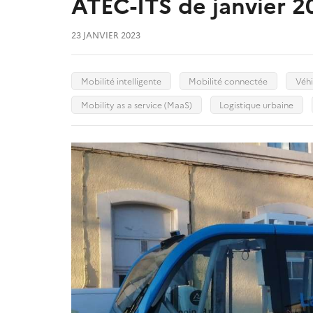
ATEC-ITS de janvier 2
23 JANVIER 2023
Mobilité intelligente
Mobilité connectée
Véhi
Mobility as a service (MaaS)
Logistique urbaine