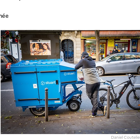
onée
Daniel Coutelie