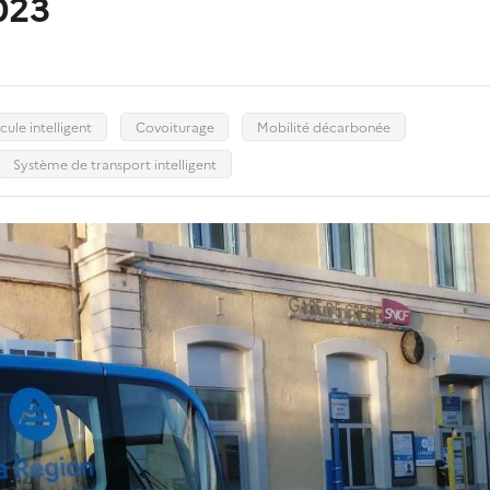
023
cule intelligent
Covoiturage
Mobilité décarbonée
Système de transport intelligent