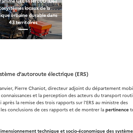
ramme CEE InTerLUD :Des
cosystèmes locaux de la
tique urbaine durable dans
43 territoires
ystème d’autoroute électrique (ERS)
janvier, Pierre Chaniot, directeur adjoint du département mobi
connaissances et la perception des acteurs du transport routi
i après la remise des trois rapports sur l'ERS au ministre des
r les conclusions de ces rapports et de montrer la
pertinence
t
 dimensionnement technique et socio-économique des système