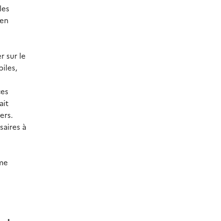
les
 en
r sur le
iles,
ces
ait
ers.
saires à
ème