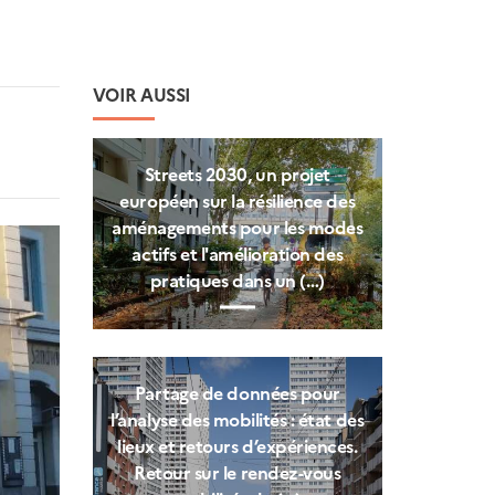
VOIR AUSSI
Streets 2030, un projet
européen sur la résilience des
aménagements pour les modes
actifs et l'amélioration des
pratiques dans un (…)
Partage de données pour
l’analyse des mobilités : état des
lieux et retours d’expériences.
Retour sur le rendez-vous