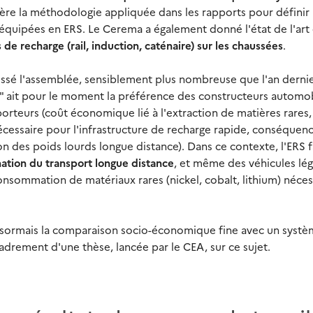
ère la méthodologie appliquée dans les rapports pour définir 
t équipées en ERS. Le Cerema a également donné l'état de l'art
 de recharge (rail, induction, caténaire) sur les chaussées
.
ressé l'assemblée, sensiblement plus nombreuse que l'an dernie
s" ait pour le moment la préférence des constructeurs automob
rteurs (coût économique lié à l'extraction de matières rares,
cessaire pour l'infrastructure de recharge rapide, conséquen
tion des poids lourds longue distance). Dans ce contexte, l'ERS f
tion du transport longue distance
, et même des véhicules lég
consommation de matériaux rares (nickel, cobalt, lithium) néces
désormais la comparaison socio-économique fine avec un syst
cadrement d'une thèse, lancée par le CEA, sur ce sujet.