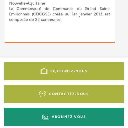
Nouvelle-Aquitaine
La Communauté de Communes du Grand Saint-
Emilionnais (CDCGSE) créée au 1er janvier 2013 est
composée de 22 communes.
Pied
de
REJOIGNEZ-NOUS
page
-
Liens
CONTACTEZ-NOUS
d'actions
ABONNEZ-VOUS