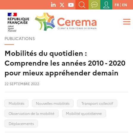
Menu
FR
EN
menu
du
RECHERCHER UN MOT-CLÉ, UNE PUBLICATION, ETC.
social
compte
links
de
QUE RECHERCHEZ-VOUS ?
OK
l'utilisateur
PUBLICATIONS
Mobilités du quotidien :
Comprendre les années 2010 - 2020
pour mieux appréhender demain
22 SEPTEMBRE 2022
Mobilités
Nouvelles mobilités
Transport collectif
Observation de la mobilité
Mobilité quotidienne
Déplacements