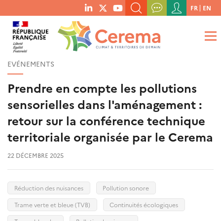
Menu
FR
EN
menu
du
RECHERCHER UN MOT-CLÉ, UNE PUBLICATION, ETC.
social
compte
links
de
QUE RECHERCHEZ-VOUS ?
OK
l'utilisateur
EVÉNEMENTS
Prendre en compte les pollutions
sensorielles dans l'aménagement :
retour sur la conférence technique
territoriale organisée par le Cerema
22 DÉCEMBRE 2025
Réduction des nuisances
Pollution sonore
Trame verte et bleue (TVB)
Continuités écologiques