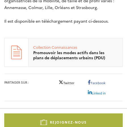
organisatrices de la mobilité, de taille et de profil variés :
Annemasse, Colmar, Lille, Orléans et Strasbourg.
Il est disponible en téléchargement payant ci-dessous.
Collection
Connaissances
Promouvoir les modes actifs dans les
plans de déplacements urbains (PDU)
PARTAGER SUR
Twitter
Facebook
Linked in
Pied
de
REJOIGNEZ-NOUS
page