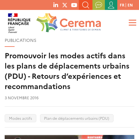
Menu
FR
EN
menu
du
RECHERCHER UN MOT-CLÉ, UNE PUBLICATION, ETC.
social
compte
links
de
QUE RECHERCHEZ-VOUS ?
OK
l'utilisateur
PUBLICATIONS
Promouvoir les modes actifs dans
les plans de déplacements urbains
(PDU) - Retours d’expériences et
recommandations
3 NOVEMBRE 2016
Modes actifs
Plan de déplacements urbains (PDU)