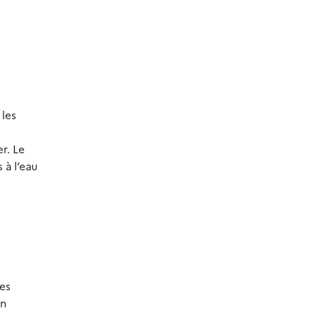
 les
er. Le
 à l’eau
les
en