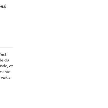
ons)
’est
ble du
nale, et
imente
 voies