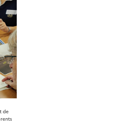
t de
érents