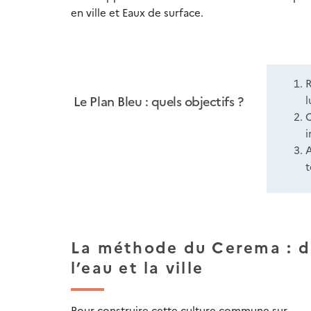
en ville et Eaux de surface.
R
Le Plan Bleu : quels objectifs ?
l
C
i
A
t
La méthode du Cerema : d
l’eau et la ville
Pour construire cette culture commune sur