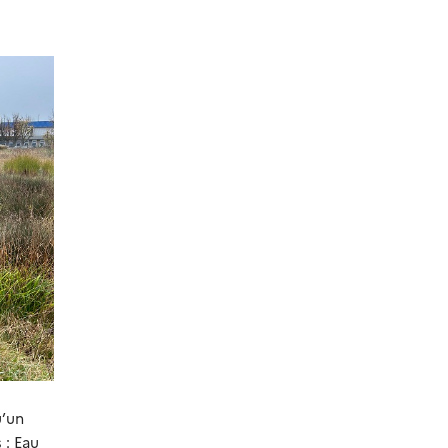
u’un
 : Eau