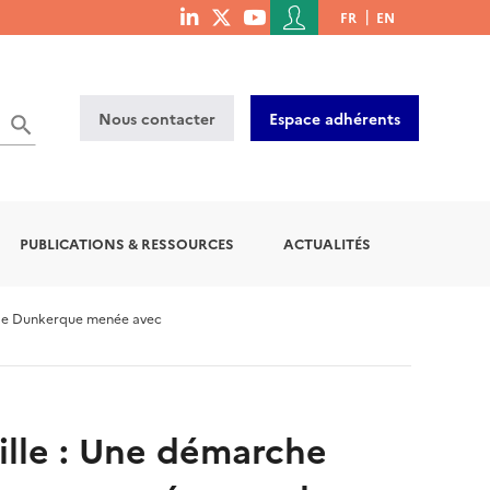
Menu
FR
EN
menu
du
social
compte
links
de
Nous contacter
Espace adhérents
l'utilisateur
PUBLICATIONS & RESSOURCES
ACTUALITÉS
e de Dunkerque menée avec
ville : Une démarche