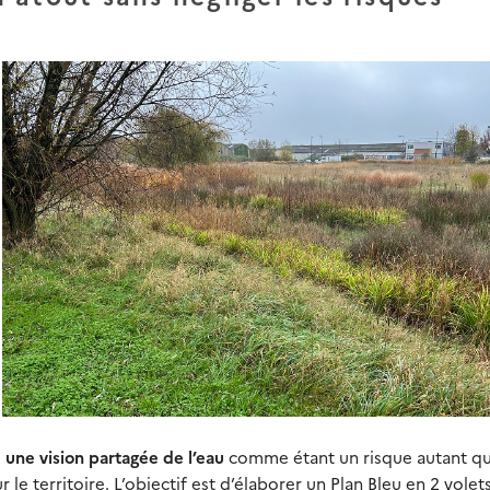
e une vision partagée de l’eau
comme étant un risque autant q
 territoire. L’objectif est d’élaborer un Plan Bleu en 2 volets