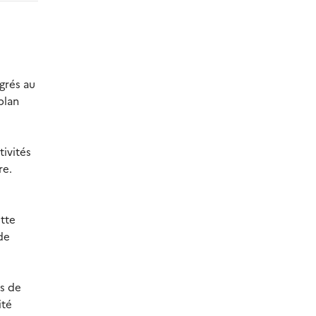
grés au
plan
tivités
re.
ette
de
s de
ité