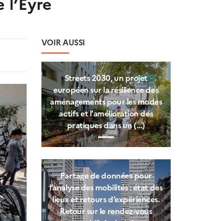
 l’Eyre
VOIR AUSSI
Streets 2030, un projet
européen sur la résilience des
aménagements pour les modes
actifs et l'amélioration des
pratiques dans un (…)
Partage de données pour
l’analyse des mobilités : état des
lieux et retours d’expériences.
Retour sur le rendez-vous