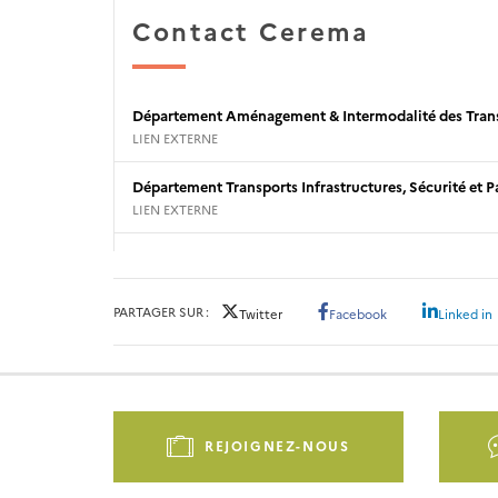
Contact Cerema
Département Aménagement & Intermodalité des Tran
LIEN EXTERNE
Département Transports Infrastructures, Sécurité et Pa
LIEN EXTERNE
PARTAGER SUR
Twitter
Facebook
Linked in
Pied
de
REJOIGNEZ-NOUS
page