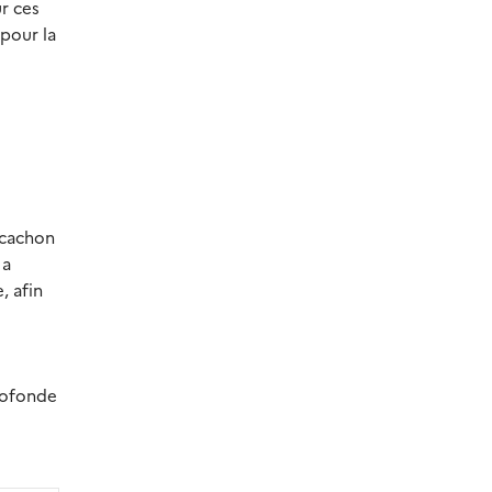
ur ces
pour la
rcachon
 a
, afin
rofonde