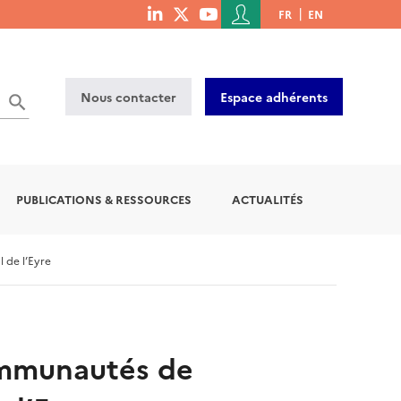
Menu
FR
EN
menu
du
social
compte
links
de
Nous contacter
Espace adhérents
l'utilisateur
PUBLICATIONS & RESSOURCES
ACTUALITÉS
 de l’Eyre
ommunautés de