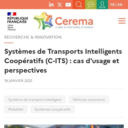
Menu
FR
EN
menu
du
RECHERCHER UN MOT-CLÉ, UNE PUBLICATION, ETC.
social
compte
links
de
QUE RECHERCHEZ-VOUS ?
OK
l'utilisateur
RECHERCHE & INNOVATION
Systèmes de Transports Intelligents
Coopératifs (C-ITS) : cas d'usage et
perspectives
16 JANVIER 2025
Système de transport intelligent
Véhicule autonome
Mobilités
Systèmes coopératifs