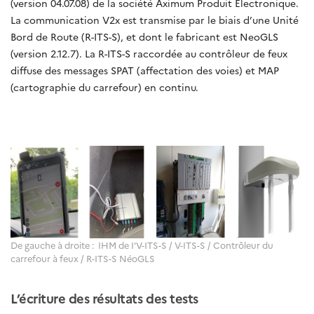
(version 04.07.08) de la société Aximum Produit Electronique.
La communication V2x est transmise par le biais d’une Unité
Bord de Route (R-ITS-S), et dont le fabricant est NeoGLS
(version 2.12.7). La R-ITS-S raccordée au contrôleur de feux
diffuse des messages SPAT (affectation des voies) et MAP
(cartographie du carrefour) en continu.
De gauche à droite : IHM de I'V-ITS-S / V-ITS-S / Contrôleur du
carrefour à feux / R-ITS-S NéoGLS
L’écriture des résultats des tests