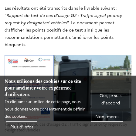
Les résultats ont été transcrits dans le livrable suivant :
"
Rapport de test du cas d’usage G2 : Traffic signal priority
request by designated vehicles"
. Le document permet
d’afficher les points positifs de ce test ainsi que les
recommandations permettant d’améliorer les points
bloquants.
Nous utilisons des cookies sur ce site
pour améliorer votre expérience
d'utilisateur.
Oui, je suis
En cliquant sur un lien de cette page, vous
d'accord
nous donnez votre consentement de définir
Non, merci
des cookies.
Rapport de test du cas d’usage G2 : Traffic signal priority request by
Plus d'infos
designated vehicles