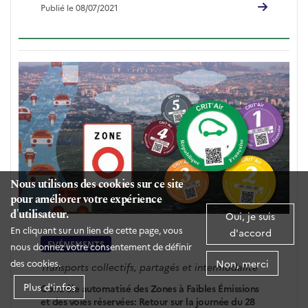
Publié le 08/07/2021
Nous utilisons des cookies sur ce site
pour améliorer votre expérience
d'utilisateur.
Oui, je suis
En cliquant sur un lien de cette page, vous
d'accord
EVÉNEMENTS
nous donnez votre consentement de définir
Non, merci
des cookies.
Transports collectifs, partagés et intermodalité
Plus d'infos
Contrôle automatisé des Zones à Faibles Émissions
et des voies réservées: Retour sur la journée du 28