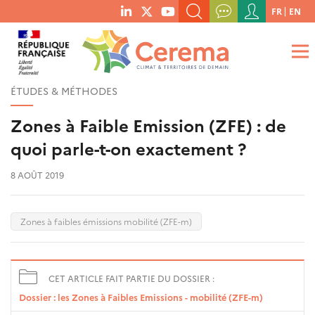
Menu
FR
EN
menu
du
RECHERCHER UN MOT-CLÉ, UNE PUBLICATION, ETC.
social
compte
links
de
QUE RECHERCHEZ-VOUS ?
OK
l'utilisateur
ÉTUDES & MÉTHODES
Zones à Faible Emission (ZFE) : de
quoi parle-t-on exactement ?
8 AOÛT 2019
Zones à faibles émissions mobilité (ZFE-m)
CET ARTICLE FAIT PARTIE DU DOSSIER :
Dossier : les Zones à Faibles Emissions - mobilité (ZFE-m)