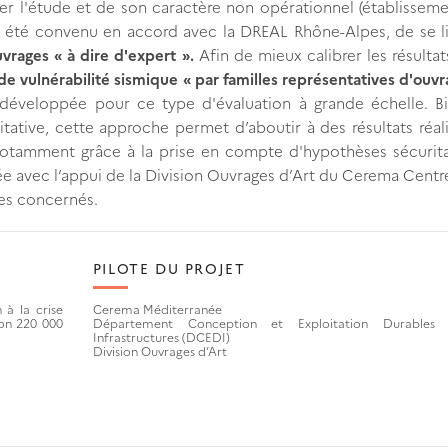
er l'étude et de son caractère non opérationnel (établissem
 a été convenu en accord avec la DREAL Rhône-Alpes, de se l
uvrages « à dire d'expert ».
Afin de mieux calibrer les résultat
de vulnérabilité sismique « par familles représentatives d'ouvr
éveloppée pour ce type d'évaluation à grande échelle. B
tative, cette approche permet d’aboutir à des résultats réal
 notamment grâce à la prise en compte d'hypothèses sécurita
ée avec l’appui de la Division Ouvrages d’Art du Cerema Centr
ges concernés.
PILOTE DU PROJET
à la crise
Cerema Méditerranée
ron 220 000
Département Conception et Exploitation Durables 
Infrastructures (DCEDI)
Division Ouvrages d’Art