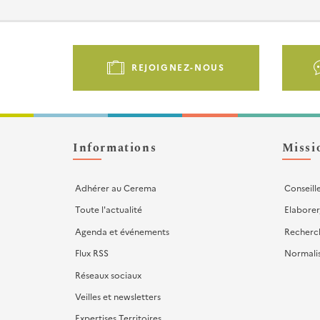
Pied
de
REJOIGNEZ-NOUS
page
-
Liens
d'actions
Informations
Missi
Adhérer au Cerema
Conseill
Toute l'actualité
Elaborer
Agenda et événements
Recherc
Flux RSS
Normali
Réseaux sociaux
Veilles et newsletters
Expertises Territoires