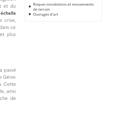
Risques inondations et mouvements
t et du
de terrain
 échelle
Ouvrages d’art
 crise,
 dans ce
 et plus
 a passé
de Génie
e
. Cette
le, ainsi
oche de