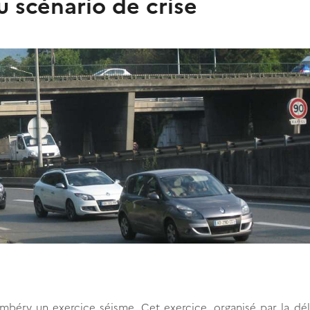
u scénario de crise
ambéry un exercice séisme. Cet exercice, organisé par la dé