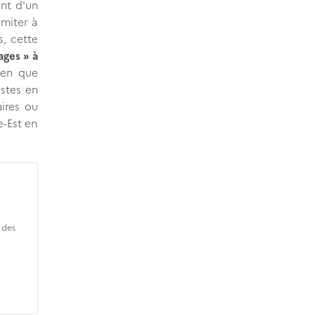
ent d'un
imiter à
s, cette
ages » à
ien que
istes en
ires ou
e-Est en
des