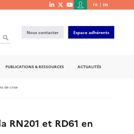
Menu
FR
EN
menu
du
social
compte
links
de
Nous contacter
Espace adhérents
l'utilisateur
OK
PUBLICATIONS & RESSOURCES
ACTUALITÉS
o de crise
la RN201 et RD61 en