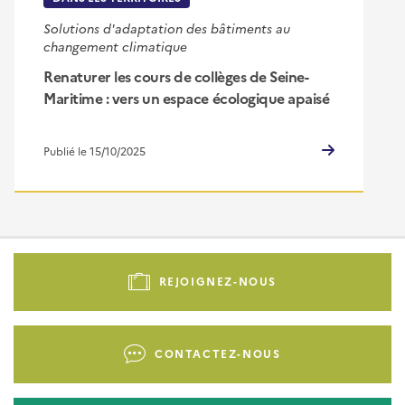
Solutions d'adaptation des bâtiments au
changement climatique
Renaturer les cours de collèges de Seine-
Maritime : vers un espace écologique apaisé
Publié le 15/10/2025
Pied
de
REJOIGNEZ-NOUS
page
-
Liens
CONTACTEZ-NOUS
d'actions