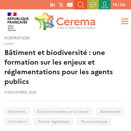
Menu
FR
EN
menu
du
RECHERCHER UN MOT-CLÉ, UNE PUBLICATION, ETC.
social
compte
links
de
QUE RECHERCHEZ-VOUS ?
OK
l'utilisateur
FORMATION
Bâtiment et biodiversité : une
formation sur les enjeux et
réglementations pour les agents
publics
3 NOVEMBRE 2025
Bâtiments
Solutions fondées sur la nature
Biodiversité
Formation
Toiture végétalisée
Photovoltaïque