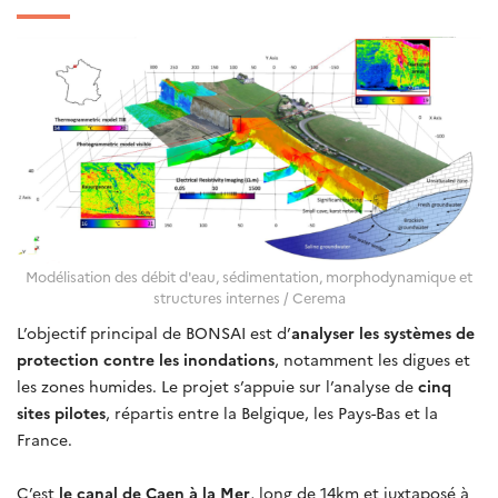
Modélisation des débit d'eau, sédimentation, morphodynamique et
structures internes / Cerema
L’objectif principal de BONSAI est d’
analyser les systèmes de
protection contre les inondations
, notamment les digues et
les zones humides. Le projet s’appuie sur l’analyse de
cinq
sites pilotes
, répartis entre la Belgique, les Pays-Bas et la
France.
C’est
le canal de Caen à la Mer
, long de 14km et juxtaposé à