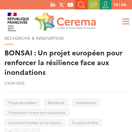
Menu
FR
EN
menu
du
RECHERCHER UN MOT-CLÉ, UNE PUBLICATION, ETC.
social
compte
links
de
QUE RECHERCHEZ-VOUS ?
OK
l'utilisateur
RECHERCHE & INNOVATION
BONSAI : Un projet européen pour
renforcer la résilience face aux
inondations
2 JUIN 2025
Projet européen
Résilience
Inondations
Protection contre les inondations
Solutions fondées sur la nature
Érosion côtière