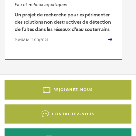
Eau et milieux aquatiques
Un projet de recherche pour expérimenter
des solutions non destructives de détection
de fuites dans les réseaux d’eau souterrains
Publié le 11/10/2024
Pied
de
REJOIGNEZ-NOUS
page
-
Liens
CONTACTEZ-NOUS
d'actions