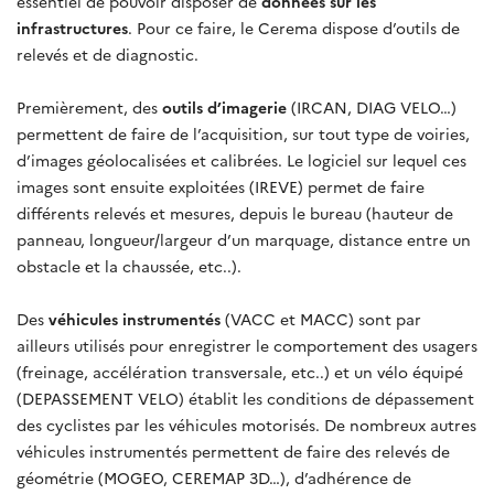
essentiel de pouvoir disposer de
données sur les
infrastructures
. Pour ce faire, le Cerema dispose d’outils de
relevés et de diagnostic.
Premièrement, des
outils d’imagerie
(IRCAN, DIAG VELO…)
permettent de faire de l’acquisition, sur tout type de voiries,
d’images géolocalisées et calibrées. Le logiciel sur lequel ces
images sont ensuite exploitées (IREVE) permet de faire
différents relevés et mesures, depuis le bureau (hauteur de
panneau, longueur/largeur d’un marquage, distance entre un
obstacle et la chaussée, etc..).
Des
véhicules instrumentés
(VACC et MACC) sont par
ailleurs utilisés pour enregistrer le comportement des usagers
(freinage, accélération transversale, etc..) et un vélo équipé
(DEPASSEMENT VELO) établit les conditions de dépassement
des cyclistes par les véhicules motorisés. De nombreux autres
véhicules instrumentés permettent de faire des relevés de
géométrie (MOGEO, CEREMAP 3D…), d’adhérence de