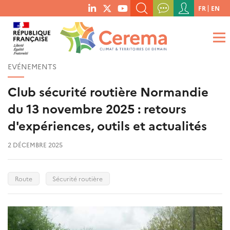
Menu
FR
EN
menu
du
RECHERCHER UN MOT-CLÉ, UNE PUBLICATION, ETC.
social
compte
links
de
QUE RECHERCHEZ-VOUS ?
OK
l'utilisateur
EVÉNEMENTS
Club sécurité routière Normandie
du 13 novembre 2025 : retours
d'expériences, outils et actualités
2 DÉCEMBRE 2025
Route
Sécurité routière