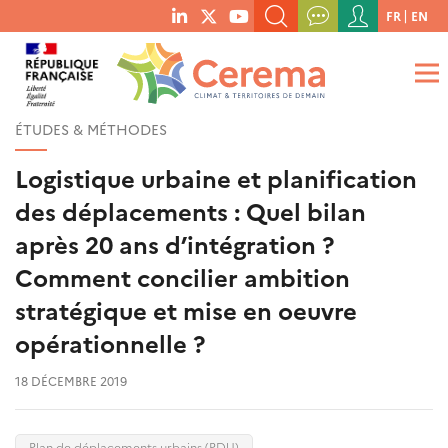
Menu
FR
EN
menu
du
RECHERCHER UN MOT-CLÉ, UNE PUBLICATION, ETC.
social
compte
links
de
QUE RECHERCHEZ-VOUS ?
OK
l'utilisateur
ÉTUDES & MÉTHODES
Logistique urbaine et planification
des déplacements : Quel bilan
après 20 ans d’intégration ?
Comment concilier ambition
stratégique et mise en oeuvre
opérationnelle ?
18 DÉCEMBRE 2019
Plan de déplacements urbains (PDU)