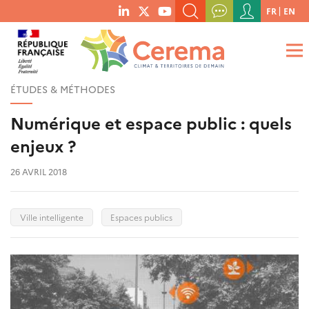
Menu
FR
EN
menu
du
RECHERCHER UN MOT-CLÉ, UNE PUBLICATION, ETC.
social
compte
links
de
QUE RECHERCHEZ-VOUS ?
OK
l'utilisateur
ÉTUDES & MÉTHODES
Numérique et espace public : quels
enjeux ?
26 AVRIL 2018
Ville intelligente
Espaces publics