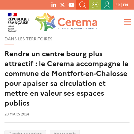
Menu
FR
EN
menu
du
RECHERCHER UN MOT-CLÉ, UNE PUBLICATION, ETC.
social
compte
links
de
QUE RECHERCHEZ-VOUS ?
OK
l'utilisateur
DANS LES TERRITOIRES
Rendre un centre bourg plus
attractif : le Cerema accompagne la
commune de Montfort-en-Chalosse
pour apaiser sa circulation et
mettre en valeur ses espaces
publics
20 MARS 2024
Circulation apaisée
Modes actifs