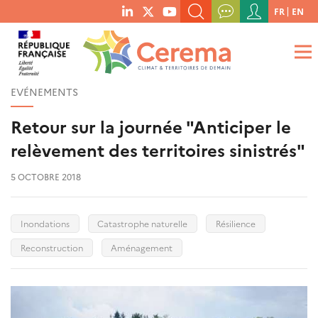
Menu
FR
EN
menu
du
RECHERCHER UN MOT-CLÉ, UNE PUBLICATION, ETC.
social
compte
links
de
QUE RECHERCHEZ-VOUS ?
OK
l'utilisateur
EVÉNEMENTS
Retour sur la journée "Anticiper le
relèvement des territoires sinistrés"
5 OCTOBRE 2018
Inondations
Catastrophe naturelle
Résilience
Reconstruction
Aménagement