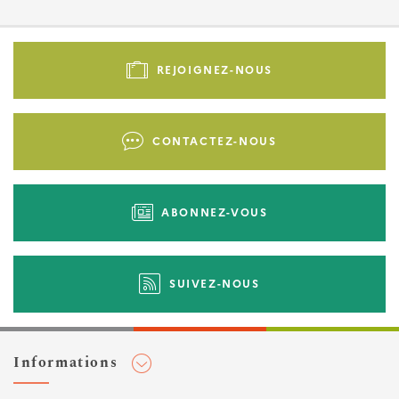
Pied
de
REJOIGNEZ-NOUS
page
-
Liens
CONTACTEZ-NOUS
d'actions
ABONNEZ-VOUS
SUIVEZ-NOUS
Informations