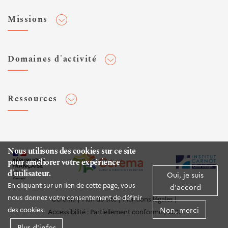
Adhérer au Cerema
Missions
Toute l'actualité
Agenda et événements
Conseiller & Concevoir
Domaines d'activité
Flux RSS
Elaborer, Diffuser & Animer
Réseaux sociaux
Rechercher & Innover
Aménagement et stratégies territoriales
Veilles et newsletters
Ressources
Normalisation
Bâtiment
Expertises Territoires
Mobilités
Plateforme de données ouvertes
Editions
Infrastructures de transport
Espace presse
Rapports d'étude
Nous utilisons des cookies sur ce site
Environnement et risques
pour améliorer votre expérience
Publications HAL
d'utilisateur.
Mer et littoral
Oui, je suis
Documentation routière (DTRF)
En cliquant sur un lien de cette page, vous
d'accord
Logiciels & apps
nous donnez votre consentement de définir
Cerema
Plan du site
Mentions légales
Non, merci
des cookies.
Accessibilité : Partiellement conforme
CGI
Sites web
Plus d'infos