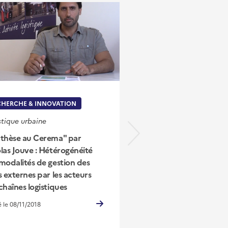
CHERCHE & INNOVATION
ÉTUDES & MÉTHODES
stique urbaine
Logistique urbaine
thèse au Cerema" par
Projet InTerLUD : un 
las Jouve : Hétérogénéité
sur les enjeux de la lo
modalités de gestion des
urbaine durable dans
s externes par les acteurs
territoires
chaînes logistiques
é le 08/11/2018
Publié le 02/02/2021