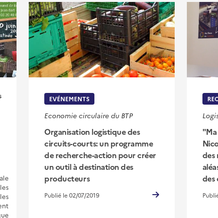
s
EVÉNEMENTS
RE
Economie circulaire du BTP
Logi
Organisation logistique des
"Ma 
circuits-courts: un programme
Nico
de recherche-action pour créer
des 
un outil à destination des
aléa
producteurs
des 
ale
les
Publié le 02/07/2019
Publi
les
ent
que