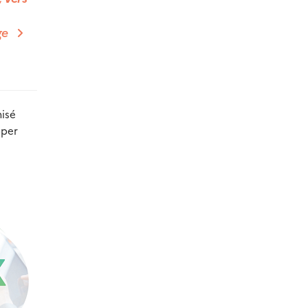
ge
nisé
pper