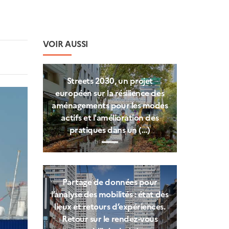
VOIR AUSSI
Streets 2030, un projet
européen sur la résilience des
aménagements pour les modes
actifs et l'amélioration des
pratiques dans un (…)
Partage de données pour
l’analyse des mobilités : état des
lieux et retours d’expériences.
Retour sur le rendez-vous