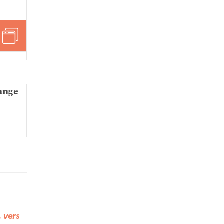
ange
, vers