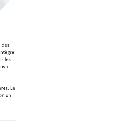
t des
intègre
is les
envois
res. Le
on un