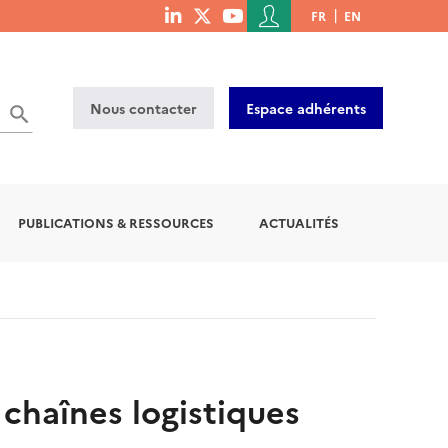
Menu
FR
EN
menu
du
social
compte
links
de
Nous contacter
Espace adhérents
l'utilisateur
PUBLICATIONS & RESSOURCES
ACTUALITÉS
chaînes logistiques