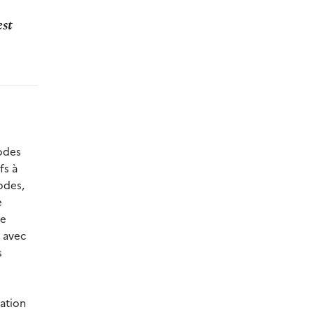
est
modes
fs à
odes,
e
ne
n avec
s
ation