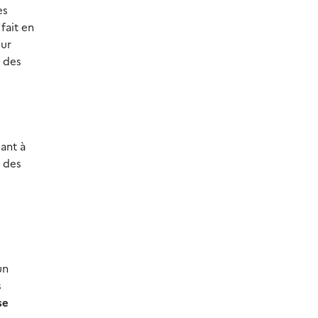
es
fait en
our
t des
sant à
t des
un
s
se