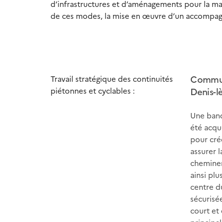
d’infrastructures et d’aménagements pour la march
de ces modes, la mise en œuvre d’un accompag
Commun
Travail stratégique des continuités
piétonnes et cyclables :
Denis-l
Une band
été acqu
pour cré
assurer l
cheminem
ainsi plu
centre d
sécurisé
court et 