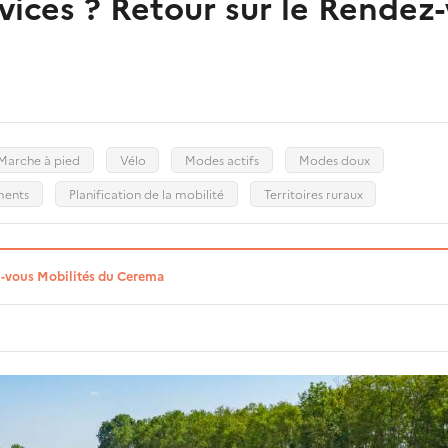
rvices ? Retour sur le Rendez
Marche à pied
Vélo
Modes actifs
Modes doux
ments
Planification de la mobilité
Territoires ruraux
-vous Mobilités du Cerema