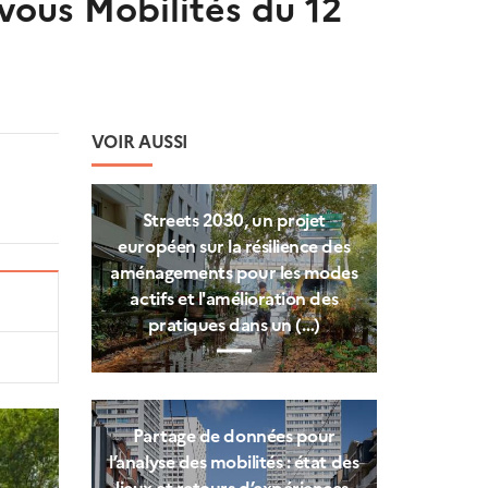
-vous Mobilités du 12
VOIR AUSSI
Streets 2030, un projet
européen sur la résilience des
aménagements pour les modes
actifs et l'amélioration des
pratiques dans un (…)
Partage de données pour
l’analyse des mobilités : état des
lieux et retours d’expériences.