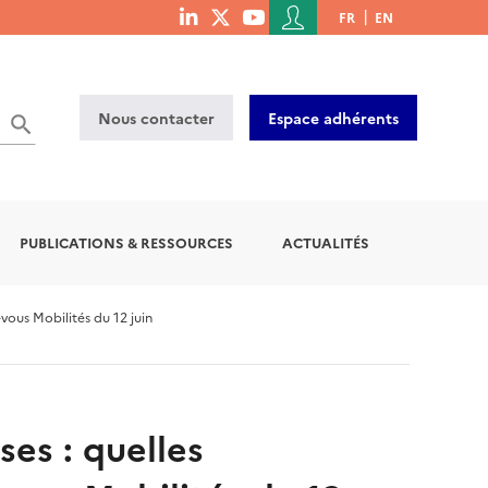
Menu
FR
EN
menu
du
social
compte
links
de
Nous contacter
Espace adhérents
l'utilisateur
PUBLICATIONS & RESSOURCES
ACTUALITÉS
vous Mobilités du 12 juin
ses : quelles