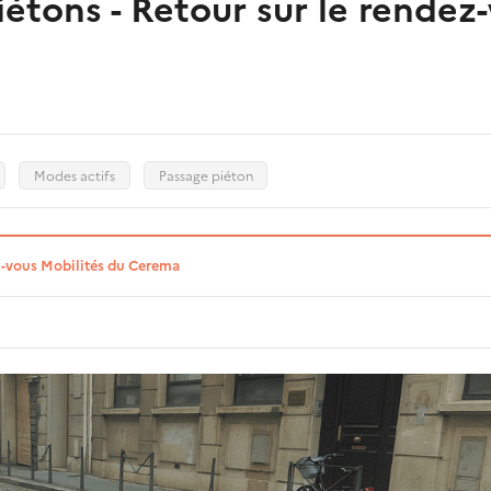
étons - Retour sur le rendez-
Modes actifs
Passage piéton
-vous Mobilités du Cerema