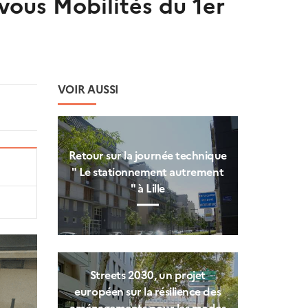
vous Mobilités du 1er
VOIR AUSSI
Retour sur la journée technique
" Le stationnement autrement
" à Lille
Streets 2030, un projet
européen sur la résilience des
aménagements pour les modes