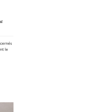
nt
ncernés
ont
le