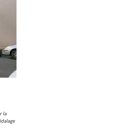
r la
édalage