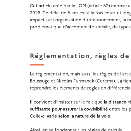
C
et article
créé par
la LOM
(article 52)
impose au
2026. Ce délai de 5 ans est à la fois court et lon
impact sur l’
organisation du
stationnement,
la 
problématique d’acceptabilité sociale, de type
s
Réglementation, règles de
La réglementation, mais aussi les règles de l’ar
Boussuge et Nicolas Furmanek (Cerema). La fiche
reprendre les éléments de règles en différencia
Il convient d’insister sur le fait que
la
distance
r
suffisante
pour assurer la co-visibilité
entre les 
Celle-ci
varie selon la nature de la voie.
Ainsi,
en se fondant sur les règles de calculs