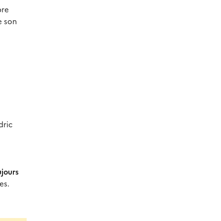
bre
re
son
dric
ujours
es.