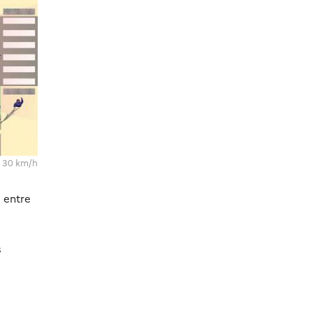
à 30 km/h
é entre
s