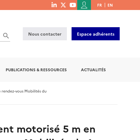
Menu
FR
EN
menu
du
social
compte
links
de
Nous contacter
Espace adhérents
l'utilisateur
PUBLICATIONS & RESSOURCES
ACTUALITÉS
e rendez-vous Mobilités du
ment motorisé 5 m en