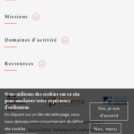
Adhérer au Cerema
Missions
Toute l'actualité
Agenda et événements
Conseiller & Concevoir
Domaines d'activité
Flux RSS
Elaborer, Diffuser & Animer
Réseaux sociaux
Rechercher & Innover
Aménagement et stratégies territoriales
Veilles et newsletters
Ressources
Normalisation
Bâtiment
Expertises Territoires
Mobilités
Plateforme de données ouvertes
Editions
Infrastructures de transport
Espace presse
Rapports d'étude
Nous utilisons des cookies sur ce site
Environnement et risques
pour améliorer votre expérience
Publications HAL
d'utilisateur.
Mer et littoral
Oui, je suis
Documentation routière (DTRF)
En cliquant sur un lien de cette page, vous
d'accord
Logiciels & apps
nous donnez votre consentement de définir
Cerema
Plan du site
Mentions légales
Non, merci
des cookies.
Accessibilité : Partiellement conforme
CGI
Sites web