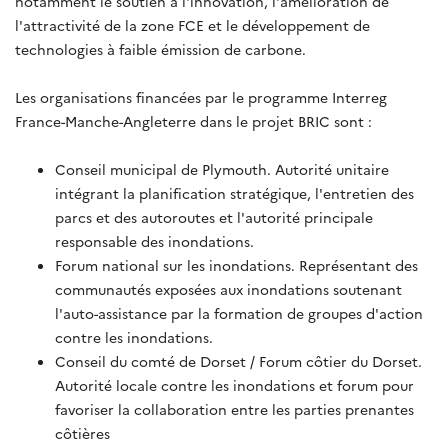
notamment le soutien à l'innovation, l'amélioration de
l'attractivité de la zone FCE et le développement de
technologies à faible émission de carbone.
Les organisations financées
par le programme Interreg
France-Manche-Angleterre
dans
l
e
projet
BRIC
so
nt
:
Conseil municipal de Plymouth. Autorité unitaire
intégrant la planification stratégique, l'entretien des
parcs et des autoroutes et l'autorité principale
responsable des inondations.
Forum national sur les inondations. Représentant
des
communautés
exposées
aux inondations
soutenant
l'auto-assistance par la formation de groupes
d'action
contre
les inondations.
Conseil du comté
de Dorset / Forum côtier
du Dorset.
Autorité
locale contre
les inondations
et forum pour
favoriser
la collaboration entre les parties prenantes
côtières