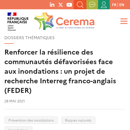
Menu
FR
EN
menu
du
RECHERCHER UN MOT-CLÉ, UNE PUBLICATION, ETC.
social
compte
links
de
QUE RECHERCHEZ-VOUS ?
OK
l'utilisateur
DOSSIERS THÉMATIQUES
Renforcer la résilience des
communautés défavorisées face
aux inondations : un projet de
recherche Interreg franco-anglais
(FEDER)
28 MAI 2021
Prévention des inondations
Risques naturels
Inondations