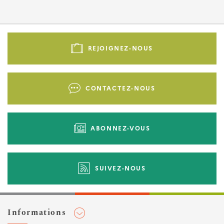
Pied
de
REJOIGNEZ-NOUS
page
-
Liens
CONTACTEZ-NOUS
d'actions
ABONNEZ-VOUS
SUIVEZ-NOUS
Informations