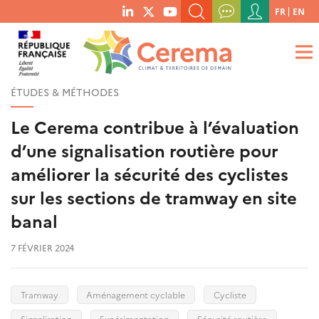
Menu
FR
EN
menu
du
RECHERCHER UN MOT-CLÉ, UNE PUBLICATION, ETC.
social
compte
links
de
QUE RECHERCHEZ-VOUS ?
OK
l'utilisateur
ÉTUDES & MÉTHODES
Le Cerema contribue à l’évaluation
d’une signalisation routière pour
améliorer la sécurité des cyclistes
sur les sections de tramway en site
banal
7 FÉVRIER 2024
Tramway
Aménagement cyclable
Cycliste
Signalisation
Expérimentation
Sécurité routière