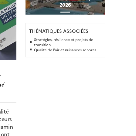
2026
THÉMATIQUES ASSOCIÉES
Stratégies, résilience et projets de
transition
Qualité de l'air et nuisances sonores
r
né
lité
uteurs
njamin
 ont