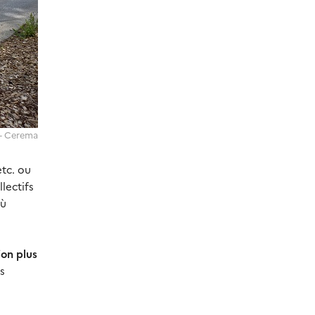
 - Cerema
etc. ou
lectifs
où
ion plus
es