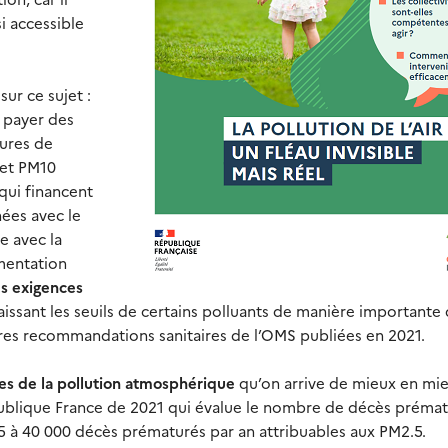
i accessible
sur ce sujet :
à payer des
sures de
 et PM10
 qui financent
nées avec le
e avec la
ementation
es exigences
issant les seuils de certains polluants de manière importante d
ières recommandations sanitaires de l’OMS publiées en 2021.
res de la pollution atmosphérique
qu’on arrive de mieux en mi
publique France de 2021 qui évalue le nombre de décès préma
5 à 40 000 décès prématurés par an attribuables aux PM2.5.