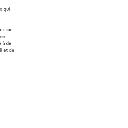
e qui
er car
une
e à de
il et de