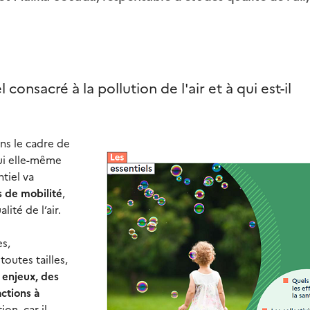
consacré à la pollution de l'air et à qui est-il
ans le cadre de
ui elle-même
tiel va
s de mobilité
,
lité de l’air.
es,
outes tailles,
 enjeux, des
ctions à
ion, car il