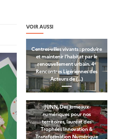
VOIR AUSSI
Centres‑villes vivants : produire
et maintenir l’habitat par le
renouvellement urbain. 4ᵉ
Rencontres Ligériennes des
Acteurs de (…)
JUNN, Des jumeaux
numériques pour nos
territoires, lauréat des
Trophées Innovation &
Transformation Numérique