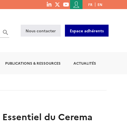
Menu
FR
EN
menu
du
social
compte
links
de
Nous contacter
Espace adhérents
l'utilisateur
PUBLICATIONS & RESSOURCES
ACTUALITÉS
 un Essentiel du Cerema