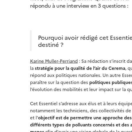
répondu à une interview en 3 questions :
Pourquoi avoir rédigé cet Essentiel 
destiné ?
Karine Muller-Perriand
: Sa rédaction s’inscrit d
la
stratégie pour la qualité de l’air du Cerema
, q
répond aux politiques nationales. Un autre Essen
paraître sur la question des
politiques publique
l’évolution des mobilités et leur impact sur la qua
Cet Essentiel s’adresse aux élus et à leurs équip
notamment les techniciens, des collectivités de t
et l’
objectif est de permettre une approche des
différents types de polluants concernés et des a
mener
afin d’avoir une vision globale de la quest