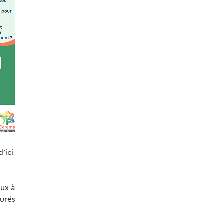
’ici
eux à
turés